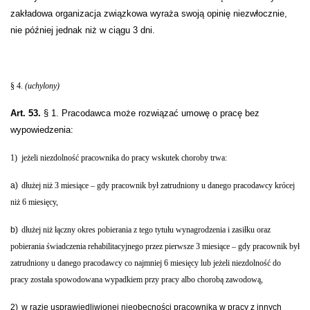
zakładowa organizacja związkowa wyraża swoją opinię niezwłocznie,
nie później jednak niż w ciągu 3 dni.
§ 4.
(uchylony)
Art. 53.
§ 1. Pracodawca może rozwiązać umowę o pracę bez
wypowiedzenia:
1)
jeżeli niezdolność pracownika do pracy wskutek choroby trwa:
a)
dłużej niż 3 miesiące – gdy pracownik był zatrudniony u danego pracodawcy krócej
niż 6 miesięcy,
b)
dłużej niż łączny okres pobierania z tego tytułu wynagrodzenia i zasiłku oraz
pobierania świadczenia rehabilitacyjnego przez pierwsze 3 miesiące – gdy pracownik był
zatrudniony u danego pracodawcy co najmniej 6 miesięcy lub jeżeli niezdolność do
pracy została spowodowana wypadkiem przy pracy albo chorobą zawodową,
2)
w razie usprawiedliwionej nieobecności pracownika w pracy z innych