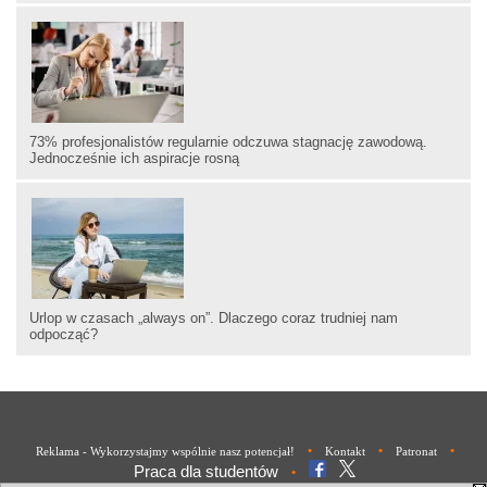
73% profesjonalistów regularnie odczuwa stagnację zawodową.
Jednocześnie ich aspiracje rosną
Urlop w czasach „always on”. Dlaczego coraz trudniej nam
odpocząć?
•
•
•
Reklama - Wykorzystajmy wspólnie nasz potencjał!
Kontakt
Patronat
Praca dla studentów
•