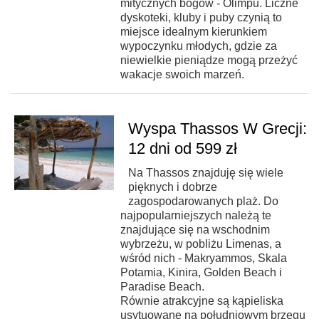
mitycznych bogów - Olimpu. Liczne
dyskoteki, kluby i puby czynią to
miejsce idealnym kierunkiem
wypoczynku młodych, gdzie za
niewielkie pieniądze mogą przeżyć
wakacje swoich marzeń.
Wyspa Thassos W Grecji:
12 dni od 599 zł
Na Thassos znajduję się wiele
pięknych i dobrze
zagospodarowanych plaż. Do
najpopularniejszych należą te
znajdujące się na wschodnim
wybrzeżu, w pobliżu Limenas, a
wśród nich - Makryammos, Skala
Potamia, Kinira, Golden Beach i
Paradise Beach.
Równie atrakcyjne są kąpieliska
usytuowane na południowym brzegu