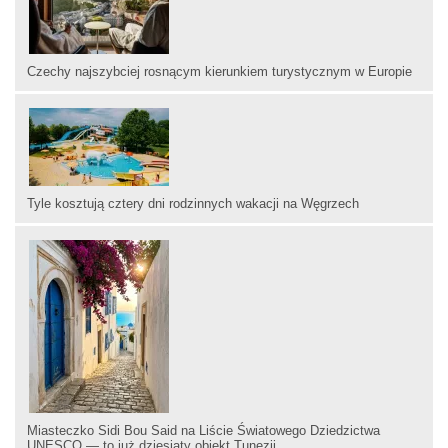
Czechy najszybciej rosnącym kierunkiem turystycznym w Europie
Tyle kosztują cztery dni rodzinnych wakacji na Węgrzech
Miasteczko Sidi Bou Said na Liście Światowego Dziedzictwa
UNESCO — to już dziesiąty obiekt Tunezji