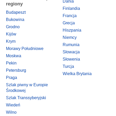
Dania
regiony
Finlandia
Budapeszt
Francja
Bukowina
Grecja
Grodno
Hiszpania
Kijów
Niemcy
Krym
Rumunia
Morawy Południowe
Słowacja
Moskwa
Słowenia
Pekin
Turcja
Petersburg
Wielka Brytania
Praga
Szlak piwny w Europie
Środkowej
Szlak Transsyberyjski
Wiedeń
Wilno