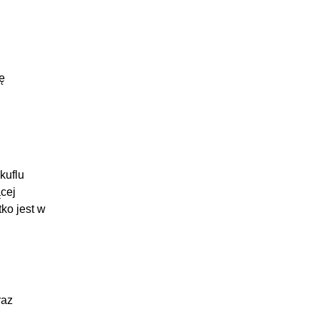
ę
,
kuflu
cej
ko jest w
raz