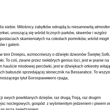
dla siebie. Miłośnicy zabytków odnajdą tu niesamowitą atmosfer
 cerkwi, unoszącą się wśród licznych parków, skwerów i wzgórz
 w postaciach skamieniałych na cokołach pomników, wśród mogił
w i galerii.
 w toni Dniepru, wzmocniwszy o dźwięki dzwonów Świętej Sofii
. To coś, zwane przez niektórych genius loci, jest w pianie na 
 hauście miodowej percówki, jest w dźwiękach orkiestry witają
h babuszki sprzedającej słonecznik na Bessarabce. To wszyst
e noszącego tytuł Богохранимого града,
i swych powikłanych dziejów, raz drugą Troją, raz drugim
ejsc noclegowych, gospód z wyśmienitym jedzeniem i piwem o
czas poza zwiedzaniem.