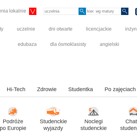
nia lokalnie
ty
uczelnie
dni otwarte
licencjackie
inżyn
edubaza
dla ósmoklasisty
angielski
Hi-Tech
Zdrowie
Studentka
Po zajęciach
Podróże
Studenckie
Noclegi
Chat
po Europie
wyjazdy
studenckie
studen