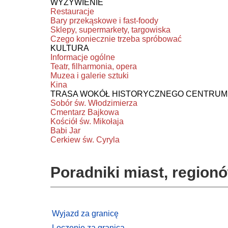
WYŻYWIENIE
Restauracje
Bary przekąskowe i fast-foody
Sklepy, supermarkety, targowiska
Czego koniecznie trzeba spróbować
KULTURA
Informacje ogólne
Teatr, filharmonia, opera
Muzea i galerie sztuki
Kina
TRASA WOKÓŁ HISTORYCZNEGO CENTRUM
Sobór św. Włodzimierza
Cmentarz Bajkowa
Kościół św. Mikołaja
Babi Jar
Cerkiew św. Cyryla
Poradniki miast, regionó
Wyjazd za granicę
Leczenie za granicą