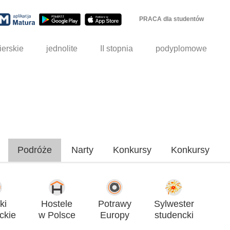
PRACA dla studentów
ierskie
jednolite
II stopnia
podyplomowe
Podróże
Narty
Konkursy
Konkursy
ki
Hostele
Potrawy
Sylwester
ckie
w Polsce
Europy
studencki