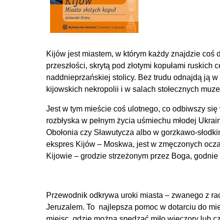
Kijów jest miastem, w którym każdy znajdzie coś 
przeszłości, skrytą pod złotymi kopułami ruskich
naddnieprzańskiej stolicy. Bez trudu odnajdą ją
kijowskich nekropolii i w salach stołecznych muzeó
Jest w tym mieście coś ulotnego, co odbiwszy się
rozbłyska w pełnym życia uśmiechu młodej Ukrainki
Obołonia czy Sławutycza albo w gorzkawo-słodkim
ekspres Kijów – Moskwa, jest w zmęczonych oczac
Kijowie – grodzie strzeżonym przez Boga, godni
Przewodnik odkrywa uroki miasta – zwanego z racj
Jeruzalem. To najlepsza pomoc w dotarciu do mi
miejsc, gdzie można spędzać miło wieczory lub 