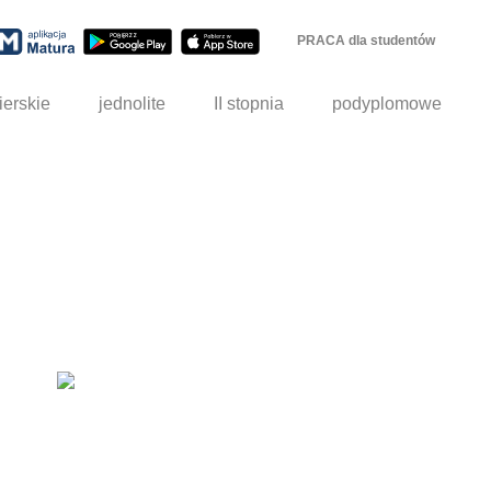
PRACA dla studentów
ierskie
jednolite
II stopnia
podyplomowe