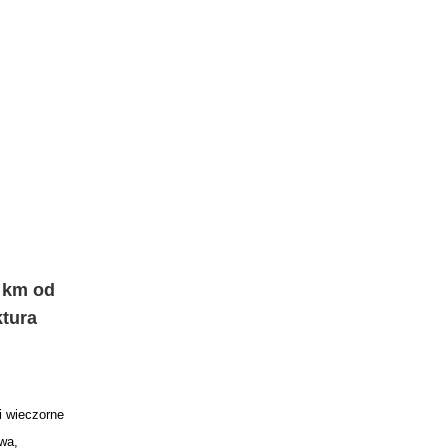
 km od
ktura
i wieczorne
wa,