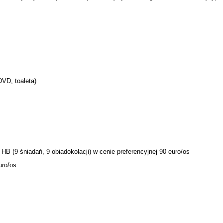
DVD, toaleta)
HB (9 śniadań, 9 obiadokolacji) w cenie preferencyjnej 90 euro/os
uro/os