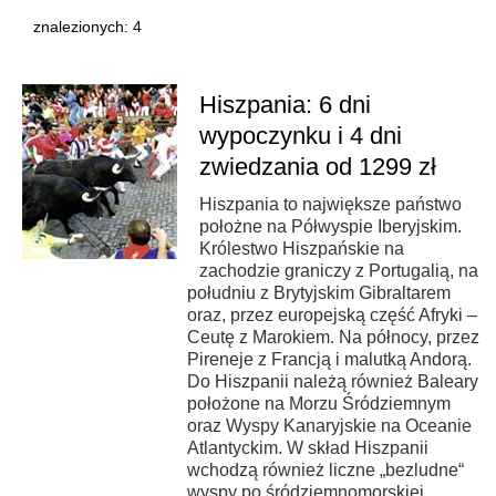
znalezionych: 4
Hiszpania: 6 dni
wypoczynku i 4 dni
zwiedzania od 1299 zł
Hiszpania to największe państwo
położne na Półwyspie Iberyjskim.
Królestwo Hiszpańskie na
zachodzie graniczy z Portugalią, na
południu z Brytyjskim Gibraltarem
oraz, przez europejską część Afryki –
Ceutę z Marokiem. Na północy, przez
Pireneje z Francją i malutką Andorą.
Do Hiszpanii należą również Baleary
położone na Morzu Śródziemnym
oraz Wyspy Kanaryjskie na Oceanie
Atlantyckim. W skład Hiszpanii
wchodzą również liczne „bezludne“
wyspy po śródziemnomorskiej