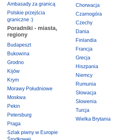
Ambasady za granicą
Chorwacja
Polskie przejścia
Czarnogóra
graniczne :)
Czechy
Poradniki - miasta,
Dania
regiony
Finlandia
Budapeszt
Francja
Bukowina
Grecja
Grodno
Hiszpania
Kijów
Niemcy
Krym
Rumunia
Morawy Południowe
Słowacja
Moskwa
Słowenia
Pekin
Turcja
Petersburg
Wielka Brytania
Praga
Szlak piwny w Europie
Środkowej