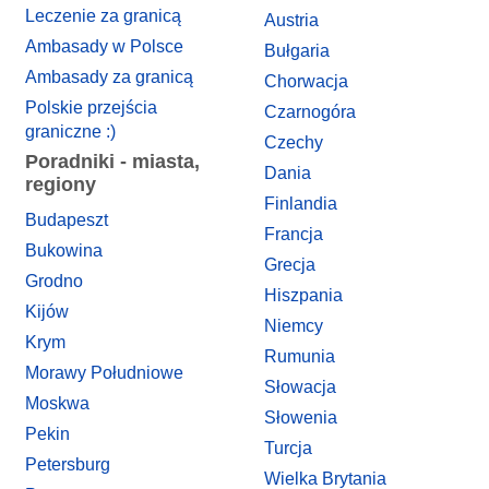
Leczenie za granicą
Austria
Ambasady w Polsce
Bułgaria
Ambasady za granicą
Chorwacja
Polskie przejścia
Czarnogóra
graniczne :)
Czechy
Poradniki - miasta,
Dania
regiony
Finlandia
Budapeszt
Francja
Bukowina
Grecja
Grodno
Hiszpania
Kijów
Niemcy
Krym
Rumunia
Morawy Południowe
Słowacja
Moskwa
Słowenia
Pekin
Turcja
Petersburg
Wielka Brytania