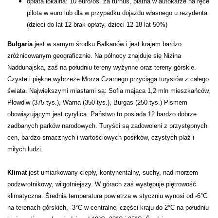
opłata lokalna: 10 euro/os. za turnus, płatna w autokarze na ręce
pilota w euro lub dla w przypadku dojazdu własnego u rezydenta
(dzieci do lat 12 brak opłaty, dzieci 12-18 lat 50%)
Bułgaria
jest w samym środku Bałkanów i jest krajem bardzo
zróżnicowanym geograficznie. Na północy znajduje się Nizina
Naddunajska, zaś na południu tereny wyżynne oraz tereny górskie.
Czyste i piękne wybrzeże Morza Czarnego przyciąga turystów z całego
świata. Największymi miastami są: Sofia mająca 1,2 mln mieszkańców,
Płowdiw (375 tys.), Warna (350 tys.), Burgas (250 tys.) Pismem
obowiązującym jest cyrylica. Państwo to posiada 12 bardzo dobrze
zadbanych parków narodowych. Turyści są zadowoleni z przystępnych
cen, bardzo smacznych i wartościowych posiłków, czystych plaż i
miłych ludzi.
Klimat
jest umiarkowany ciepły, kontynentalny, suchy, nad morzem
podzwrotnikowy, wilgotniejszy. W górach zaś występuje piętrowość
klimatyczna. Średnia temperatura powietrza w styczniu wynosi od -6°C
na terenach górskich, -3°C w centralnej części kraju do 2°C na południu