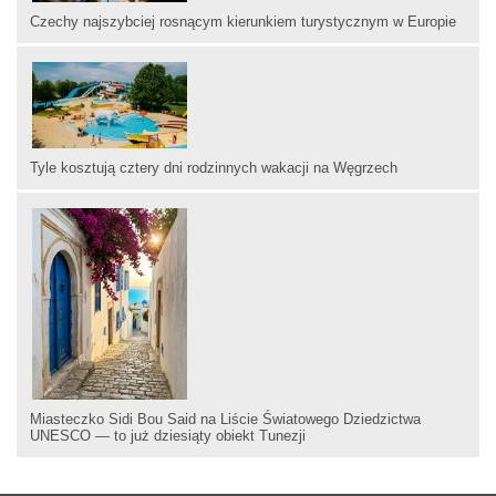
Czechy najszybciej rosnącym kierunkiem turystycznym w Europie
Tyle kosztują cztery dni rodzinnych wakacji na Węgrzech
Miasteczko Sidi Bou Said na Liście Światowego Dziedzictwa
UNESCO — to już dziesiąty obiekt Tunezji