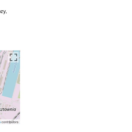
ozy,
p
contributors