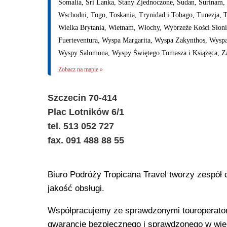
Somalia, Sri Lanka, Stany Zjednoczone, Sudan, Surinam, S
Wschodni, Togo, Toskania, Trynidad i Tobago, Tunezja, 
Wielka Brytania, Wietnam, Włochy, Wybrzeże Kości Słon
Fuerteventura, Wyspa Margarita, Wyspa Zakynthos, Wyspa
Wyspy Salomona, Wyspy Świętego Tomasza i Książęca, Z
Zobacz na mapie »
Szczecin 70-414
Plac Lotników 6/1
tel. 513 052 727
fax. 091 488 88 55
Biuro Podróży Tropicana Travel tworzy zespó
jakość obsługi.
Współpracujemy ze sprawdzonymi touroperatora
gwarancję bezpiecznego i sprawdzonego w wie