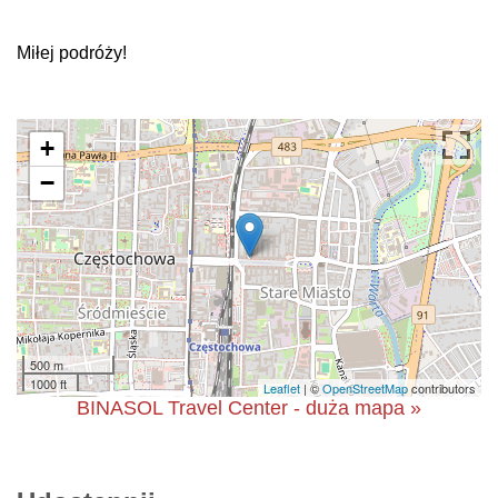
Miłej podróży!
+
−
500 m
1000 ft
Leaflet
| ©
OpenStreetMap
contributors
BINASOL Travel Center - duża mapa »