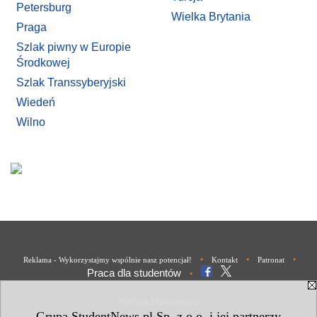
Petersburg
Wielka Brytania
Praga
Szlak piwny w Europie
Środkowej
Szlak Transsyberyjski
Wiedeń
Wilno
•
•
•
Reklama - Wykorzystajmy wspólnie nasz potencjał!
Kontakt
Patronat
Praca dla studentów
•
Polityka Prywatności
Grupa StudentNews.pl Sp. z o.o. i jej partnerzy