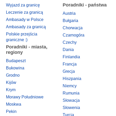
Poradniki - państwa
Wyjazd za granicę
Leczenie za granicą
Austria
Ambasady w Polsce
Bułgaria
Ambasady za granicą
Chorwacja
Polskie przejścia
Czarnogóra
graniczne :)
Czechy
Poradniki - miasta,
Dania
regiony
Finlandia
Budapeszt
Francja
Bukowina
Grecja
Grodno
Hiszpania
Kijów
Niemcy
Krym
Rumunia
Morawy Południowe
Słowacja
Moskwa
Słowenia
Pekin
Turcja