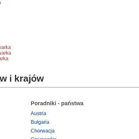
o
warka
warka
arka
w i krajów
Poradniki - państwa
Austria
Bułgaria
Chorwacja