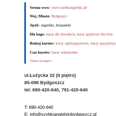
Strona www:
www.szybkiangielski.pl/
Woj.;Miasto:
Bydgoszcz
Język:
angielski, hiszpański
Dla kogo:
kursy dla dorosłych
,
kursy językowe dla firm
Rodzaj kursów:
kursy ogólnojęzykowe
,
kursy specjalisty
Czas kursów:
kursy semestralne
Zobacz na mapie »
ul.Łużycka 32 (II piętro)
85-096 Bydgoszcz
tel. 690-420-640, 791-420-640
T: 690-420-640
E: info@szybkiangielskibydgoszcz.pl