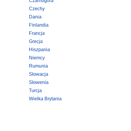
Czarnogóra
Czechy
Dania
Finlandia
Francja
Grecja
Hiszpania
Niemcy
Rumunia
Słowacja
Słowenia
Turcja
Wielka Brytania