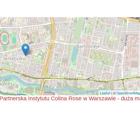
Leaflet
| ©
OpenStreetMa
Partnerska Instytutu Colina Rose w Warszawie - duża m