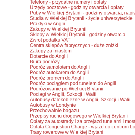
Telefony - przydatne numery i opłaty
Urzędy pocztowe - godziny otwarcia i opłaty
Puby w Wielkiej Brytanii - godziny otwarcia, napi
Studia w Wielkiej Brytanii - życie uniwersyteckie
Praktyki w Anglii
Zakupy w Wielkiej Brytanii
Sklepy w Wielkiej Brytanii - godziny otwarcia
Zwrot podatku VAT
Centra sklepów fabrycznych - duże zniżki
Zakupy za miastem
Dotarcie do Anglii
Biura podróży
Podróż samolotem do Anglii
Podróż autokarem do Anglii
Podróż promem do Anglii
Podróż pociągiem pod tunelem do Anglii
Podróżowanie po Wielkiej Brytanii
Pociagi w Anglii, Szkocji i Walii
Autobusy dalekobieżne w Anglii, Szkocji i Walii
Autobusy w Londynie
Przechowalnie bagażu
Przepisy ruchu drogowego w Wielkiej Brytanii
Opłaty za autostrady i za przejazd tunelami i mos
Opłata Congestion Charge - wjazd do centrum L
Trasy rowerowe w Wielkiej Brytanii