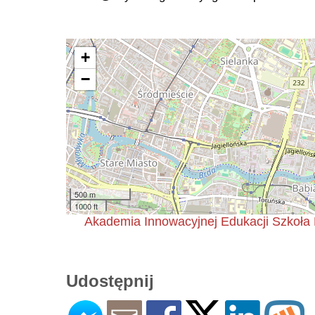
+
−
500 m
1000 ft
Akademia Innowacyjnej Edukacji Szkoła 
Udostępnij