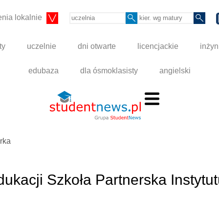
nia lokalnie
ty
uczelnie
dni otwarte
licencjackie
inżyn
edubaza
dla ósmoklasisty
angielski
rka
kacji Szkoła Partnerska Instytut