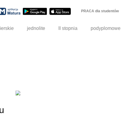
PRACA dla studentów
ierskie
jednolite
II stopnia
podyplomowe
u