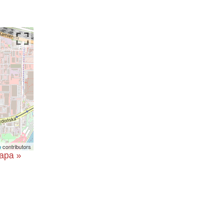
p
contributors
apa »