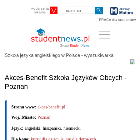
wydarzenia
lokalnie
PRACA dla studentów
Szkoła języka angielskiego w Polsce - wyszukiwarka
Akces-Benefit Szkoła Języków Obcych -
Poznań
Strona www:
akces-benefit.pl
Woj.;Miasto:
Poznań
Język:
angielski, hiszpański, niemiecki
Dla kogo:
kursy dla dzieci
,
kursy dla dorosłych