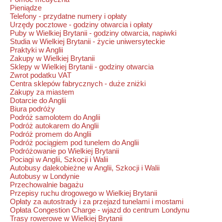
Pieniądze
Telefony - przydatne numery i opłaty
Urzędy pocztowe - godziny otwarcia i opłaty
Puby w Wielkiej Brytanii - godziny otwarcia, napiwki
Studia w Wielkiej Brytanii - życie uniwersyteckie
Praktyki w Anglii
Zakupy w Wielkiej Brytanii
Sklepy w Wielkiej Brytanii - godziny otwarcia
Zwrot podatku VAT
Centra sklepów fabrycznych - duże zniżki
Zakupy za miastem
Dotarcie do Anglii
Biura podróży
Podróż samolotem do Anglii
Podróż autokarem do Anglii
Podróż promem do Anglii
Podróż pociągiem pod tunelem do Anglii
Podróżowanie po Wielkiej Brytanii
Pociagi w Anglii, Szkocji i Walii
Autobusy dalekobieżne w Anglii, Szkocji i Walii
Autobusy w Londynie
Przechowalnie bagażu
Przepisy ruchu drogowego w Wielkiej Brytanii
Opłaty za autostrady i za przejazd tunelami i mostami
Opłata Congestion Charge - wjazd do centrum Londynu
Trasy rowerowe w Wielkiej Brytanii