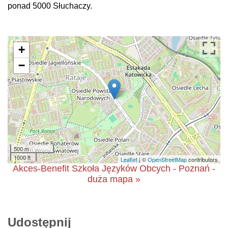
ponad 5000 Słuchaczy.
+
−
500 m
1000 ft
Leaflet
| ©
OpenStreetMap
contributors
Akces-Benefit Szkoła Języków Obcych - Poznań -
duża mapa »
Udostępnij