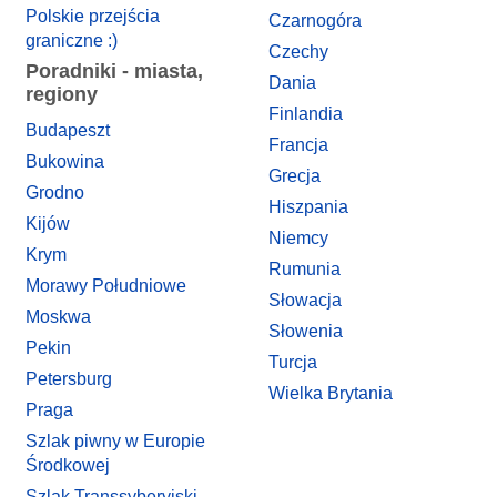
Polskie przejścia
Czarnogóra
graniczne :)
Czechy
Poradniki - miasta,
Dania
regiony
Finlandia
Budapeszt
Francja
Bukowina
Grecja
Grodno
Hiszpania
Kijów
Niemcy
Krym
Rumunia
Morawy Południowe
Słowacja
Moskwa
Słowenia
Pekin
Turcja
Petersburg
Wielka Brytania
Praga
Szlak piwny w Europie
Środkowej
Szlak Transsyberyjski