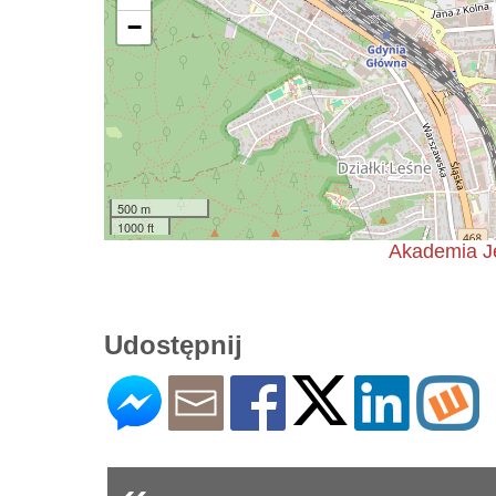
−
500 m
1000 ft
Akademia J
Udostępnij