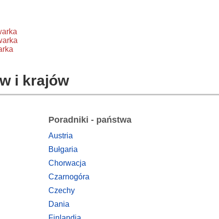
warka
warka
arka
w i krajów
Poradniki - państwa
Austria
Bułgaria
Chorwacja
Czarnogóra
Czechy
Dania
Finlandia