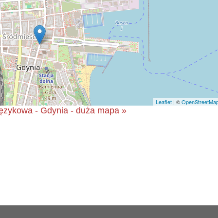
Leaflet
| ©
OpenStreetMa
ęzykowa - Gdynia - duża mapa »