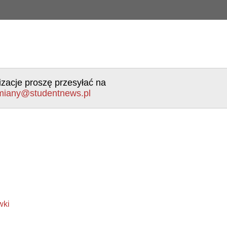
izacje proszę przesyłać na
miany@studentnews.pl
wki