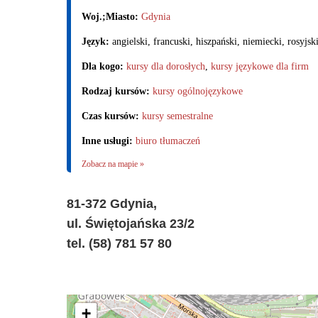
Woj.;Miasto:
Gdynia
Język:
angielski, francuski, hiszpański, niemiecki, rosyjsk
Dla kogo:
kursy dla dorosłych
,
kursy językowe dla firm
Rodzaj kursów:
kursy ogólnojęzykowe
Czas kursów:
kursy semestralne
Inne usługi:
biuro tłumaczeń
Zobacz na mapie »
81-372 Gdynia,
ul. Świętojańska 23/2
tel. (58) 781 57 80
+