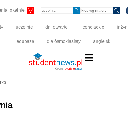
nia lokalnie
ty
uczelnie
dni otwarte
licencjackie
inżyn
edubaza
dla ósmoklasisty
angielski
rka
nia