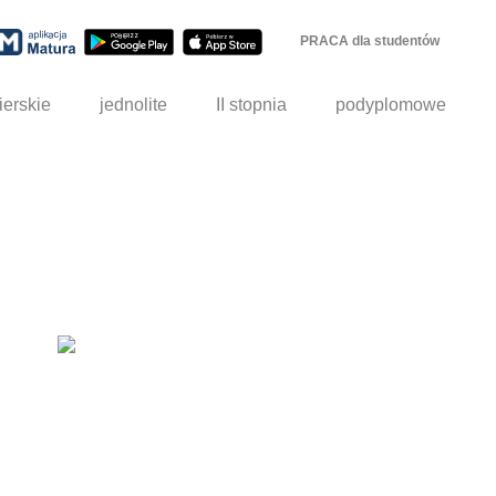
PRACA dla studentów
ierskie
jednolite
II stopnia
podyplomowe