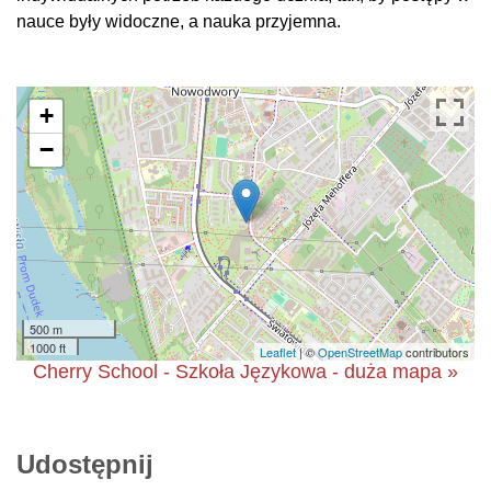
nauce były widoczne, a nauka przyjemna.
+
−
500 m
1000 ft
Leaflet
| ©
OpenStreetMap
contributors
Cherry School - Szkoła Językowa - duża mapa »
Udostępnij