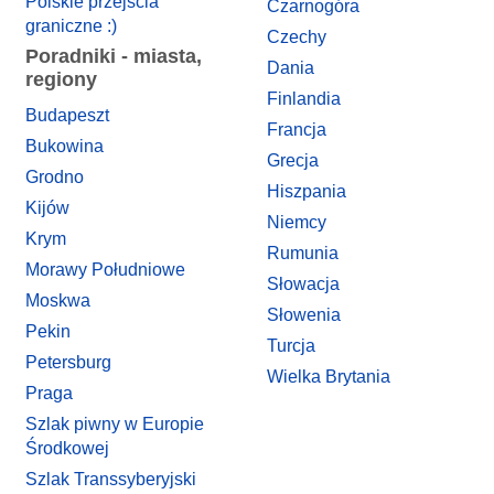
Polskie przejścia
Czarnogóra
graniczne :)
Czechy
Poradniki - miasta,
Dania
regiony
Finlandia
Budapeszt
Francja
Bukowina
Grecja
Grodno
Hiszpania
Kijów
Niemcy
Krym
Rumunia
Morawy Południowe
Słowacja
Moskwa
Słowenia
Pekin
Turcja
Petersburg
Wielka Brytania
Praga
Szlak piwny w Europie
Środkowej
Szlak Transsyberyjski