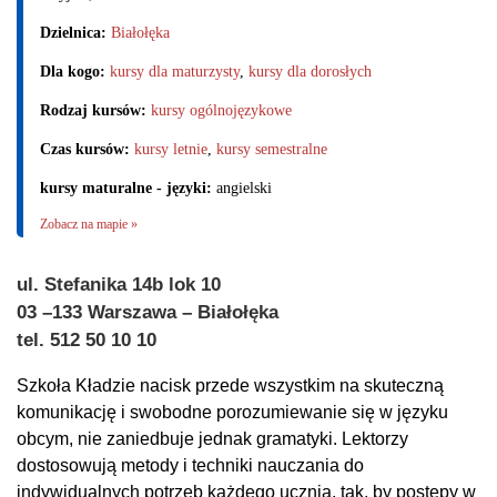
Dzielnica:
Białołęka
Dla kogo:
kursy dla maturzysty
,
kursy dla dorosłych
Rodzaj kursów:
kursy ogólnojęzykowe
Czas kursów:
kursy letnie
,
kursy semestralne
kursy maturalne - języki:
angielski
Zobacz na mapie »
ul. Stefanika 14b lok 10
03 –133 Warszawa – Białołęka
tel. 512 50 10 10
Szkoła Kładzie nacisk przede wszystkim na skuteczną
komunikację i swobodne porozumiewanie się w języku
obcym, nie zaniedbuje jednak gramatyki. Lektorzy
dostosowują metody i techniki nauczania do
indywidualnych potrzeb każdego ucznia, tak, by postępy w