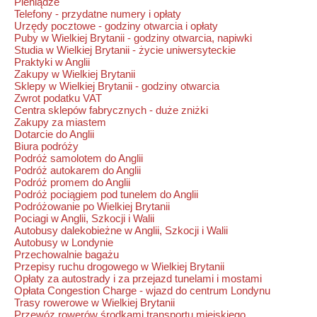
Pieniądze
Telefony - przydatne numery i opłaty
Urzędy pocztowe - godziny otwarcia i opłaty
Puby w Wielkiej Brytanii - godziny otwarcia, napiwki
Studia w Wielkiej Brytanii - życie uniwersyteckie
Praktyki w Anglii
Zakupy w Wielkiej Brytanii
Sklepy w Wielkiej Brytanii - godziny otwarcia
Zwrot podatku VAT
Centra sklepów fabrycznych - duże zniżki
Zakupy za miastem
Dotarcie do Anglii
Biura podróży
Podróż samolotem do Anglii
Podróż autokarem do Anglii
Podróż promem do Anglii
Podróż pociągiem pod tunelem do Anglii
Podróżowanie po Wielkiej Brytanii
Pociagi w Anglii, Szkocji i Walii
Autobusy dalekobieżne w Anglii, Szkocji i Walii
Autobusy w Londynie
Przechowalnie bagażu
Przepisy ruchu drogowego w Wielkiej Brytanii
Opłaty za autostrady i za przejazd tunelami i mostami
Opłata Congestion Charge - wjazd do centrum Londynu
Trasy rowerowe w Wielkiej Brytanii
Przewóz rowerów środkami transportu miejskiego