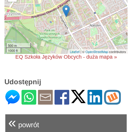
500 m
1000 ft
Leaflet
| ©
OpenStreetMap
contributors
EQ Szkoła Języków Obcych - duża mapa »
Udostępnij
«
powrót