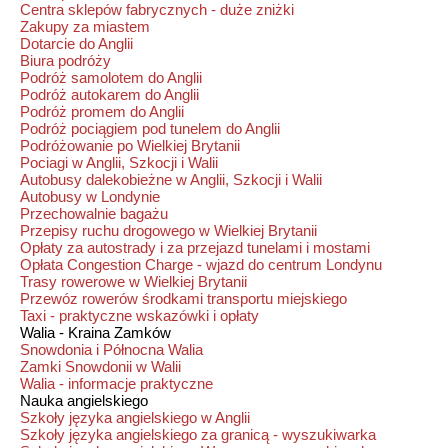
Centra sklepów fabrycznych - duże zniżki
Zakupy za miastem
Dotarcie do Anglii
Biura podróży
Podróż samolotem do Anglii
Podróż autokarem do Anglii
Podróż promem do Anglii
Podróż pociągiem pod tunelem do Anglii
Podróżowanie po Wielkiej Brytanii
Pociagi w Anglii, Szkocji i Walii
Autobusy dalekobieżne w Anglii, Szkocji i Walii
Autobusy w Londynie
Przechowalnie bagażu
Przepisy ruchu drogowego w Wielkiej Brytanii
Opłaty za autostrady i za przejazd tunelami i mostami
Opłata Congestion Charge - wjazd do centrum Londynu
Trasy rowerowe w Wielkiej Brytanii
Przewóz rowerów środkami transportu miejskiego
Taxi - praktyczne wskazówki i opłaty
Walia - Kraina Zamków
Snowdonia i Północna Walia
Zamki Snowdonii w Walii
Walia - informacje praktyczne
Nauka angielskiego
Szkoły języka angielskiego w Anglii
Szkoły języka angielskiego za granicą - wyszukiwarka