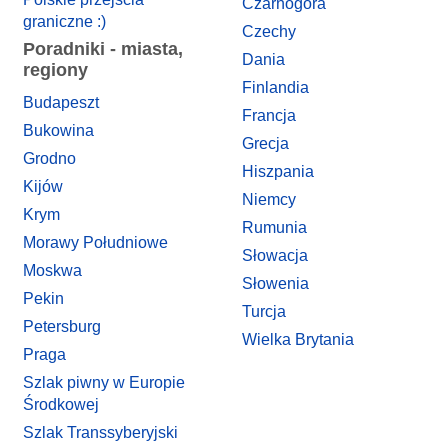
Czarnogóra
graniczne :)
Czechy
Poradniki - miasta,
Dania
regiony
Finlandia
Budapeszt
Francja
Bukowina
Grecja
Grodno
Hiszpania
Kijów
Niemcy
Krym
Rumunia
Morawy Południowe
Słowacja
Moskwa
Słowenia
Pekin
Turcja
Petersburg
Wielka Brytania
Praga
Szlak piwny w Europie
Środkowej
Szlak Transsyberyjski