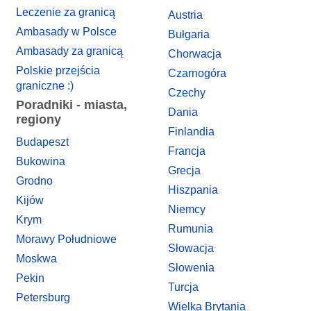
Leczenie za granicą
Austria
Ambasady w Polsce
Bułgaria
Ambasady za granicą
Chorwacja
Polskie przejścia
Czarnogóra
graniczne :)
Czechy
Poradniki - miasta,
Dania
regiony
Finlandia
Budapeszt
Francja
Bukowina
Grecja
Grodno
Hiszpania
Kijów
Niemcy
Krym
Rumunia
Morawy Południowe
Słowacja
Moskwa
Słowenia
Pekin
Turcja
Petersburg
Wielka Brytania