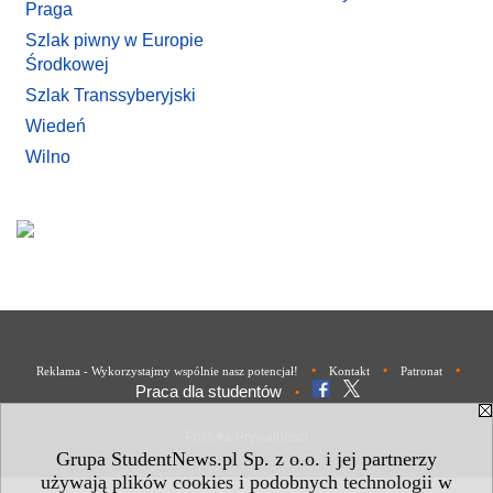
Praga
Szlak piwny w Europie
Środkowej
Szlak Transsyberyjski
Wiedeń
Wilno
•
•
•
Reklama - Wykorzystajmy wspólnie nasz potencjał!
Kontakt
Patronat
Praca dla studentów
•
Polityka Prywatności
Grupa StudentNews.pl Sp. z o.o. i jej partnerzy
używają plików cookies i podobnych technologii w