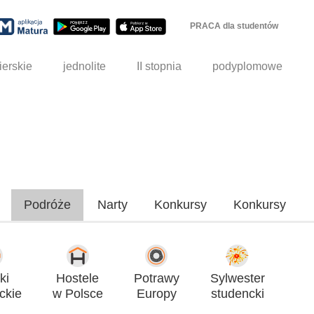
PRACA dla studentów
ierskie
jednolite
II stopnia
podyplomowe
Podróże
Narty
Konkursy
Konkursy
ki
Hostele
Potrawy
Sylwester
ckie
w Polsce
Europy
studencki