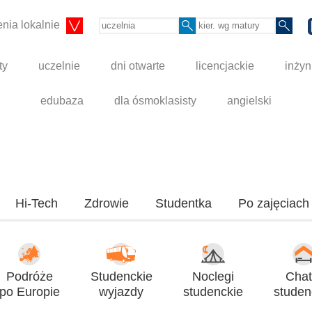
nia lokalnie
ty
uczelnie
dni otwarte
licencjackie
inżyn
edubaza
dla ósmoklasisty
angielski
Hi-Tech
Zdrowie
Studentka
Po zajęciach
Podróże
Studenckie
Noclegi
Chat
po Europie
wyjazdy
studenckie
studen