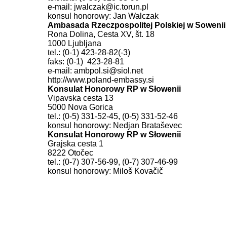
e-mail: jwalczak@ic.torun.pl
konsul honorowy: Jan Walczak
Ambasada Rzeczpospolitej Polskiej w Sowenii
Rona Dolina, Cesta XV, št. 18
1000 Ljubljana
tel.: (0-1) 423-28-82(-3)
faks: (0-1)
423-28-81
e-mail: ambpol.si@siol.net
http://www.poland-embassy.si
Konsulat Honorowy RP w Słowenii
Vipavska cesta 13
5000 Nova Gorica
tel.: (0-5) 331-52-45, (0-5) 331-52-46
konsul honorowy: Nedjan Brataševec
Konsulat Honorowy RP w Słowenii
Grajska cesta 1
8222 Otočec
tel.: (0-7) 307-56-99, (0-7) 307-46-99
konsul honorowy: Miloš Kovačič