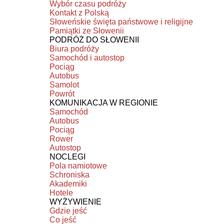
Wybór czasu podróży
Kontakt z Polską
Słoweńskie święta państwowe i religijne
Pamiątki ze Słowenii
PODRÓŻ DO SŁOWENII
Biura podróży
Samochód i autostop
Pociąg
Autobus
Samolot
Powrót
KOMUNIKACJA W REGIONIE
Samochód
Autobus
Pociąg
Rower
Autostop
NOCLEGI
Pola namiotowe
Schroniska
Akademiki
Hotele
WYŻYWIENIE
Gdzie jeść
Co jeść