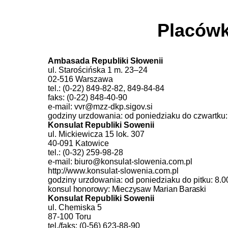
Placówk
Ambasada Republiki Słowenii
ul. Starościńska 1 m. 23–24
02-516 Warszawa
tel.: (0-22) 849-82-82, 849-84-84
faks: (0-22) 848-40-90
e-mail: vvr@mzz-dkp.sigov.si
godziny urzdowania: od poniedziaku do czwartku:
Konsulat Republiki Sowenii
ul. Mickiewicza 15 lok. 307
40-091 Katowice
tel.: (0-32) 259-98-28
e-mail: biuro@konsulat-slowenia.com.pl
http://www.konsulat-slowenia.com.pl
godziny urzdowania: od poniedziaku do pitku: 8.
konsul honorowy: Mieczysaw Marian Baraski
Konsulat Republiki Sowenii
ul. Chemiska 5
87-100 Toru
tel./faks: (0-56) 623-88-90