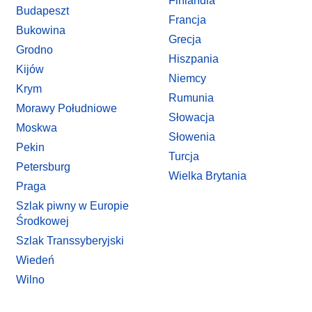
Finlandia
Budapeszt
Francja
Bukowina
Grecja
Grodno
Hiszpania
Kijów
Niemcy
Krym
Rumunia
Morawy Południowe
Słowacja
Moskwa
Słowenia
Pekin
Turcja
Petersburg
Wielka Brytania
Praga
Szlak piwny w Europie
Środkowej
Szlak Transsyberyjski
Wiedeń
Wilno