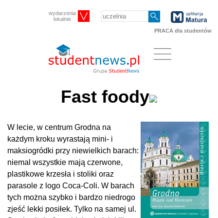
wydarzenia
lokalnie
PRACA dla studentów
Fast foody
W lecie, w centrum Grodna na
każdym kroku wyrastają mini- i
maksiogródki przy niewielkich barach:
nie­mal wszystkie mają czerwone,
plastikowe krzesła i stoliki oraz
parasole z logo Coca-Coli. W barach
tych można szybko i bardzo niedrogo
zjeść lekki posiłek. Tylko na samej ul.