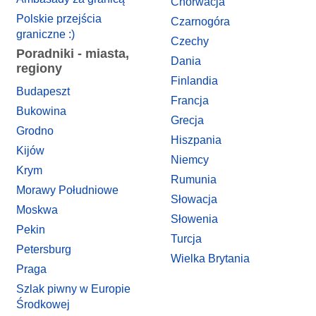
Chorwacja
Polskie przejścia
Czarnogóra
graniczne :)
Czechy
Poradniki - miasta,
Dania
regiony
Finlandia
Budapeszt
Francja
Bukowina
Grecja
Grodno
Hiszpania
Kijów
Niemcy
Krym
Rumunia
Morawy Południowe
Słowacja
Moskwa
Słowenia
Pekin
Turcja
Petersburg
Wielka Brytania
Praga
Szlak piwny w Europie
Środkowej