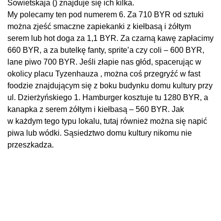
Sowietskaja () znajduje się ich kilka.
My polecamy ten pod numerem 6. Za 710 BYR od sztuki
można zjeść smaczne zapiekanki z kiełbasą i żółtym
serem lub hot doga za 1,1 BYR. Za czarną kawę zapłacimy
660 BYR, a za butelkę fanty, sprite’a czy coli – 600 BYR,
lane piwo 700 BYR. Jeśli złapie nas głód, spacerując w
okolicy placu Tyzenhauza , można coś przegryźć w fast
foodzie znajdującym się z boku budynku domu kultury przy
ul. Dzierżyńskiego 1. Hamburger kosztuje tu 1280 BYR, a
kanapka z serem żółtym i kiełbasą – 560 BYR. Jak
w każdym tego typu lokalu, tutaj również można się napić
piwa lub wódki. Sąsiedztwo domu kultury nikomu nie
przeszkadza.