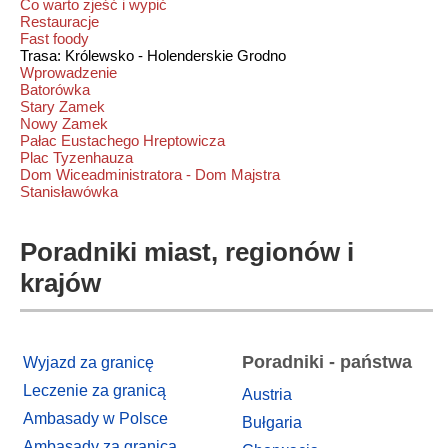
Co warto zjeść i wypić
Restauracje
Fast foody
Trasa: Królewsko - Holenderskie Grodno
Wprowadzenie
Batorówka
Stary Zamek
Nowy Zamek
Pałac Eustachego Hreptowicza
Plac Tyzenhauza
Dom Wiceadministratora - Dom Majstra
Stanisławówka
Poradniki miast, regionów i
krajów
Poradniki - państwa
Wyjazd za granicę
Leczenie za granicą
Austria
Ambasady w Polsce
Bułgaria
Ambasady za granicą