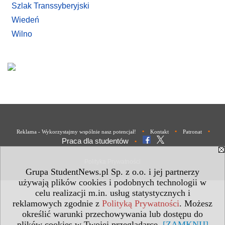
Szlak Transsyberyjski
Wiedeń
Wilno
•
•
•
Reklama - Wykorzystajmy wspólnie nasz potencjał!
Kontakt
Patronat
Praca dla studentów
•
Polityka Prywatności
Grupa StudentNews.pl Sp. z o.o. i jej partnerzy
używają plików cookies i podobnych technologii w
celu realizacji m.in. usług statystycznych i
reklamowych zgodnie z
Polityką Prywatności
. Możesz
określić warunki przechowywania lub dostępu do
plików cookies w Twojej przeglądarce.
[ZAMKNIJ]