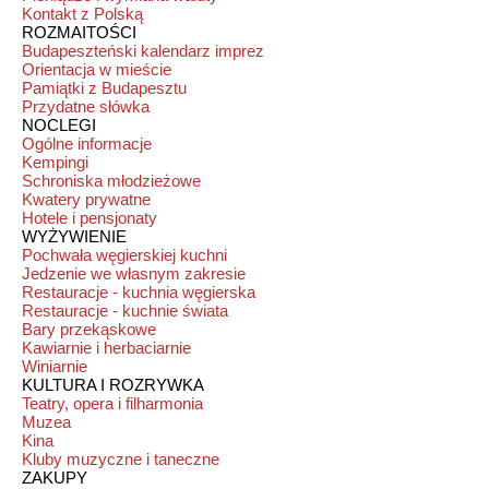
Kontakt z Polską
ROZMAITOŚCI
Budapeszteński kalendarz imprez
Orientacja w mieście
Pamiątki z Budapesztu
Przydatne słówka
NOCLEGI
Ogólne informacje
Kempingi
Schroniska młodzieżowe
Kwatery prywatne
Hotele i pensjonaty
WYŻYWIENIE
Pochwała węgierskiej kuchni
Jedzenie we własnym zakresie
Restauracje - kuchnia węgierska
Restauracje - kuchnie świata
Bary przekąskowe
Kawiarnie i herbaciarnie
Winiarnie
KULTURA I ROZRYWKA
Teatry, opera i filharmonia
Muzea
Kina
Kluby muzyczne i taneczne
ZAKUPY