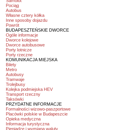
Samolot
Pociąg
Autobus
Własne cztery kółka
Inne sposoby dojazdu
Powrót
BUDAPESZTEŃSKIE DWORCE
Ogóle informacje
Dworce kolejowe
Dworce autobusowe
Porty lotnicze
Porty rzeczne
KOMUNIKACJA MIEJSKA
Bilety
Metro
Autobusy
Tramwaje
Trolejbusy
Kolejka podmiejska HEV
Transport rzeczny
Taksówki
PRZYDATNE INFORMACJE
Formalności wizowo-paszportowe
Placówki polskie w Budapeszcie
Opieka medyczna
Informacja turystyczna
Pieniądze i wymiana waluty