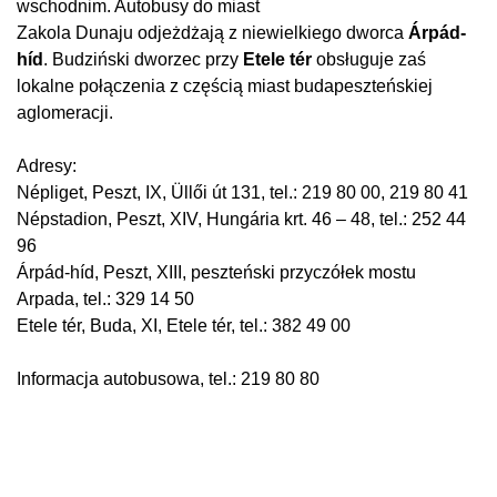
wschodnim. Autobusy do miast
Zakola Dunaju odjeżdżają z niewielkiego dworca
Árpád-
híd
. Budziński dworzec przy
Etele tér
obsługuje zaś
lokalne połączenia z częścią miast budapeszteńskiej
aglomeracji.
Adresy:
Népliget, Peszt, IX, Üllői út 131, tel.: 219 80 00, 219 80 41
Népstadion, Peszt, XIV, Hungária krt. 46 – 48, tel.: 252 44
96
Árpád-híd, Peszt, XIII, peszteński przyczółek mostu
Arpada, tel.: 329 14 50
Etele tér, Buda, XI, Etele tér, tel.: 382 49 00
Informacja autobusowa, tel.: 219 80 80