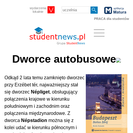
wydarzenia
lokalnie
PRACA dla studentów
Dworce autobusowe
Odkąd 2 lata temu zamknięto dworzec
przy Erzébet tér, najważniejszy stał
się dworzec
Népliget
, obsługujący
połączenia krajowe w kierunku
południowym i zachodnim oraz
połączenia międzynarodowe. Z
dworca
Népstadion
można się z
kolei udać w kierunku północnym i