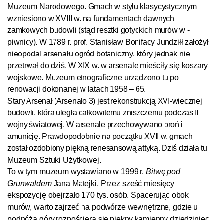
Muzeum Narodowego
. Gmach w stylu klasycystycznym
wzniesiono w XVIII w. na fundamentach dawnych
zamkowych budowli (stąd resztki gotyckich murów w ­
piwnicy). W 1789 r. prof. Stanisław Bonifacy Jundziłł założył
nieopodal arsenału ogród botaniczny, który jednak nie
przetrwał do dziś. W XIX w. w arsenale mieściły się koszary
wojskowe. Muzeum etnograficzne urządzono tu po
renowacji dokonanej w latach 1958 – 65.
Stary Arsenał (Arsenalo 3) jest rekonstrukcją XVI-wiecznej
budowli, która uległa całkowitemu zniszczeniu podczas II
wojny światowej. W arsenale przechowywano broń i
amunicję. Prawdopodobnie na początku XVII w. gmach
został ozdobiony piękną renesansową attyką. Dziś działa tu
Muzeum Sztuki Użytkowej
.
To w tym muzeum wystawiano w 1999 r.
Bitwę pod
Grunwaldem
Jana Matejki. Przez sześć miesięcy
ekspozycję obejrzało 170 tys. osób. Spacerując obok
murów, warto zajrzeć na podwórze wewnętrzne, gdzie u
podnóża góry rozpościera się piękny kamienny dziedziniec.