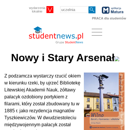
wydarzenia
lokalnie
PRACA dla studentów
Nowy i Stary Arsenał
Z podzamcza wystarczy rzucić okiem
w kierunku rzeki, by ujrzeć
Bibliotekę
Litewskiej Akademii Nauk
, żółtawy
pałacyk ozdobiony portykiem z
filarami, który został zbudowany tu w
1885 r. jako rezydencja magnatów
Tyszkiewiczów. W dwudziestoleciu
międzywojennym pałacyk został