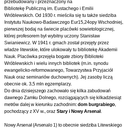
przebudowany i przeznaczony na
Bibliotekę Publiczną im. Eustachego i Emilii
Wróblewskich. Od 1930 r. mieściła się tu także siedziba
Instytutu Naukowo-Badawczego Eur15,24opy Wschodniej,
pierwszej bodaj na świecie placówki sowietologicznej,
której profesorem był wybitny uczony Stanisław
Swianiewicz. W 1941 r. gmach został przejęty przez
władze litewskie, które ulokowały tu bibliotekę Akademii
Nauk. Placówka przejęła bogate zbiory Biblioteki
Wróblewskich i wielu innych bibliotek (m.in. synodu
ewangelicko-reformowanego, Towarzystwa Przyjaciół
Nauk oraz seminariów duchownych). Jej zasoby liczą
obecnie ok. 3,5 mln egzemplarzy.
Do dnia dzisiejszego zachowało się kilka zabudowań
dawnego Zamku Dolnego, rozciągających się kilkadziesiąt
metrów dalej w kierunku zachodnim:
dom burgrabiego
,
pochodzący z XV w., oraz
Stary i Nowy Arsenał
.
Nowy Arsenał (Arsenalo 1) to obecnie siedziba
Litewskiego