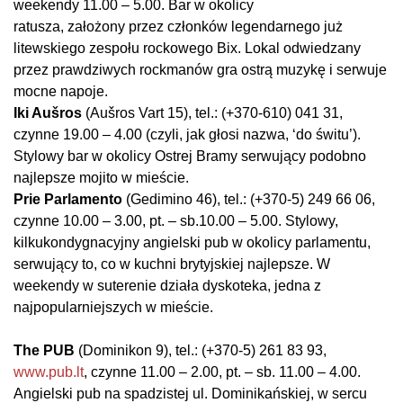
weekendy 11.00 – 5.00.
Bar w okolicy
ratusza, założony przez członków legendarnego już
litewskiego zespołu rockowego Bix. Lokal odwiedzany
przez prawdziwych rockmanów gra ostrą muzykę i serwuje
mocne napoje.
Iki Aušros
(Aušros Vart 15), tel.: (+370-610) 041 31,
czynne 19.00 – 4.00 (czyli, jak głosi nazwa, ‘do świtu’).
Stylowy bar w okolicy Ostrej Bramy serwujący podobno
najlepsze mojito w mieście.
Prie Parlamento
(Gedimino 46), tel.: (+370-5) 249 66 06,
czynne 10.00 – 3.00, pt. – sb.10.00 – 5.00. Stylowy,
kilkukondygnacyjny angielski pub w okolicy parlamentu,
serwujący to, co w kuchni brytyjskiej najlepsze. W
weekendy w suterenie działa dyskoteka, jedna z
najpopularniejszych w mieście.
The PUB
(Dominikon 9), tel.: (+370-5) 261 83 93,
www.pub.lt
, czynne 11.00 – 2.00, pt. – sb. 11.00 – 4.00.
Angielski pub na spadzistej ul. Dominikańskiej, w sercu