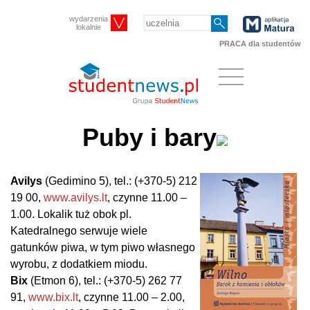
wydarzenia
lokalnie
PRACA dla studentów
Puby i bary
Avilys
(Gedimino 5), tel.: (+370-5) 212
19 00,
www.avilys.lt
, czynne 11.00 –
1.00. Lokalik tuż obok pl.
Katedralnego serwuje wiele
gatunków piwa, w tym piwo własnego
wyrobu, z dodatkiem miodu.
Bix
(Etmon 6), tel.: (+370-5) 262 77
91,
www.bix.lt
, czynne 11.00 – 2.00,