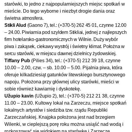
starówki, to jedno z najpopularniejszych miejsc spotkań w
mieście. Do tego wyborne i niezbyt drogie dania oraz
świetna atmosfera.
Stikli Alud
(Gaono 7), tel.: (+370-5) 262 45 01, czynne 12.00
– 24.00. Piwiarnia pod szyldem Stikliai, jednej z najlepszych
firm hotelarsko-gastronomicznych w Wilnie. Duży wybór
piwa i zakąsek, ciekawy wystrój i świetny klimat. Położna w
sercu starówki, w miejscu dawnej dzielnicy żydowskiej.
Tiffany Pub
(Pilies 34), tel.: (+370-5) 212 39 18, czynne
10.00 – 2.00, czw. – sb. 10.00 – 5.00. Pijalnia piwa, która
oferuje kilkadziesiąt gatunków litewskiego bursztynowego
napoju. Położona przy głównej ulicy starówki, mieści w
sobie również kawiarnię i dyskotekę.
Užupio kavin
(Užupio 2), tel.: (+370-5) 212 21 38, czynne
11.00 – 23.00. Kultowy lokal na Zarzeczu, miejsce spotkań
lokalnych artystów i siedziba tzw. rządu Republiki
Zarzeczańskiej. Knajpka położona jest nad brzegiem
Wilenki, w cieplejszą porę roku można usiąść nad wodą i
rozkoszować się widokiem na starówkę i Zarzecze.