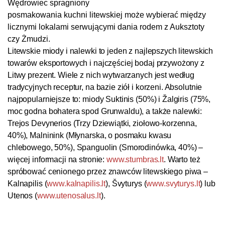
Wędrowiec spragniony
posmakowania kuchni litewskiej może wybierać między
licznymi lokalami serwującymi dania rodem z Auksztoty
czy Żmudzi.
Litewskie miody i nalewki to jeden z najlepszych litewskich
towarów eksportowych i najczęściej bodaj przywożony z
Litwy prezent. Wiele z nich wytwarzanych jest według
tradycyjnych receptur, na bazie ziół i korzeni. Absolutnie
najpopularniejsze to: miody Suktinis (50%) i Žalgiris (75%,
moc godna bohatera spod Grunwaldu), a także nalewki:
Trejos Devynerios (Trzy Dziewiątki, ziołowo-korzenna,
40%), Malninink (Młynarska, o posmaku kwasu
chlebowego, 50%), Spanguolin (Smorodinówka, 40%) –
więcej informacji na stronie:
www.stumbras.lt
. Warto też
spróbować cenionego przez znawców litewskiego piwa –
Kalnapilis (
www.kalnapilis.lt
), Švyturys (
www.svyturys.lt
) lub
Utenos (
www.utenosalus.lt
).