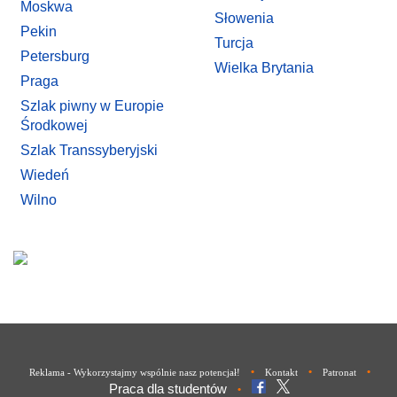
Moskwa
Słowenia
Pekin
Turcja
Petersburg
Wielka Brytania
Praga
Szlak piwny w Europie
Środkowej
Szlak Transsyberyjski
Wiedeń
Wilno
•
•
•
Reklama - Wykorzystajmy wspólnie nasz potencjał!
Kontakt
Patronat
Praca dla studentów
•