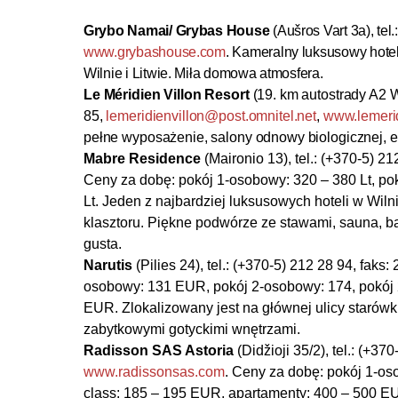
Grybo Namai/ Grybas House
(Aušros Vart 3a), tel
www.grybashouse.com
. Kameralny luksusowy hotel
Wilnie i Litwie. Miła domowa atmosfera.
Le Méridien Villon Resort
(
19. km
autostrady A2 Wi
85,
lemeridienvillon@post.omnitel.net
,
www.lemeri
pełne wyposażenie, salony odnowy biologicznej, ek
Mabre Residence
(Maironio 13), tel.: (+370-5) 2
Ceny za dobę: pokój 1-osobowy: 320 – 380 Lt, pok
Lt. Jeden z najbardziej luksusowych hoteli w W
klasztoru. Piękne podwórze ze stawami, sauna, ba
gusta.
Narutis
(Pilies 24), tel.: (+370-5) 212 28 94, faks:
osobowy: 131 EUR, pokój 2-osobowy: 174, pokój
EUR. Zlokalizowany jest na głównej ulicy starówk
zabytkowymi gotyckimi wnętrzami.
Radisson SAS Astoria
(Didžioji 35/2), tel.: (+37
www.radissonsas.com
. Ceny za dobę: pokój 1-o
class: 185 – 195 EUR, apartamenty: 400 – 500 E