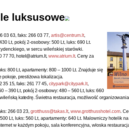
le luksusowe
66 03 63, faks: 266 03 77,
artis@centrum.lt
,
30 Lt, pokój 2-osobowy: 500 Lt, luks: 690 Lt.
ydenckiego, w sercu wileńskiej starówki.
10 77 70, hotel@atrium.lt,
www.atrium.lt
. Ceny za
ks: 800 Lt, apartamenty: 800 – 1000 Lt. Znajduje się
e pokoje, prestiżowa lokalizacja.
2 35 15, faks: 261 77 45,
citypark@citypark.lt
,
0 – 390 Lt, pokój 2-osobowy: 480 – 560 Lt, luks: 660
i wileńską katedrę. Świetna restauracja, możliwość organizowania
faks: 266 03 23,
grotthuss@takas.lt
,
www.grotthusshotel.com
. Ce
00 Lt, luks: 560 Lt, apartamenty: 640 Lt. Malowniczy hotelik n
ernet w każdym pokoju, sala konferencyjna, włoska restauracj