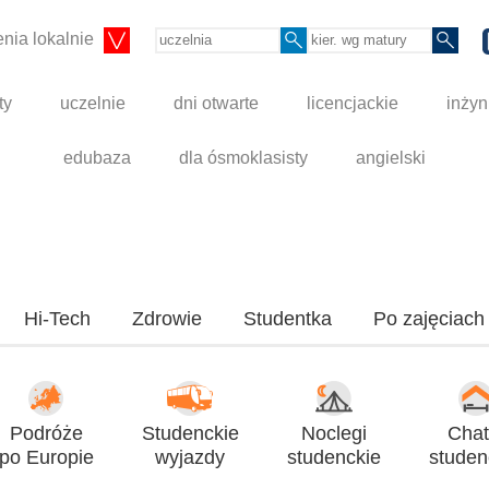
nia lokalnie
ty
uczelnie
dni otwarte
licencjackie
inżyn
edubaza
dla ósmoklasisty
angielski
Hi-Tech
Zdrowie
Studentka
Po zajęciach
Podróże
Studenckie
Noclegi
Chat
po Europie
wyjazdy
studenckie
studen