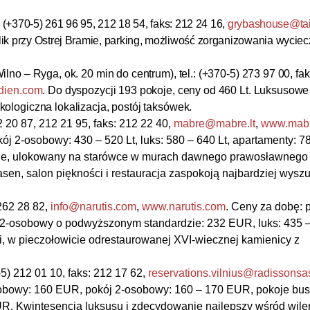
.: (+370-5) 261 96 95, 212 18 54, faks: 212 24 16,
grybashouse@tai
ik przy Ostrej Bramie, parking, możliwość zorganizowania wycie
lno – Ryga, ok. 20 min do centrum), tel.: (+370-5) 273 97 00, fa
dien.com
. Do dyspozycji 193 pokoje, ceny od 460 Lt. Luksusowe
ologiczna lokalizacja, postój taksówek.
12 20 87, 212 21 95, faks: 212 22 40,
mabre@mabre.lt
,
www.mabr
ój 2-osobowy: 430 – 520 Lt, luks: 580 – 640 Lt, apartamenty: 7
ilnie, ulokowany na starówce w murach dawnego prawosławnego
sen, salon piękności i restauracja zaspokoją najbardziej wysz
 262 28 82,
info@narutis.com
,
www.narutis.com
. Ceny za dobę: p
 2-osobowy o podwyższonym standardzie: 232 EUR, luks: 435 
i, w pieczołowicie odrestaurowanej XVI-wiecznej kamienicy z
0-5) 212 01 10, faks: 212 17 62,
reservations.vilnius@radissons
sobowy: 160 EUR, pokój 2-osobowy: 160 – 170 EUR, pokoje bus
UR. Kwintesencja luksusu i zdecydowanie najlepszy wśród wile