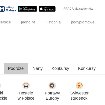
PRACA dla studentów
ierskie
jednolite
II stopnia
podyplomowe
Podróże
Narty
Konkursy
Konkursy
ki
Hostele
Potrawy
Sylwester
ckie
w Polsce
Europy
studencki