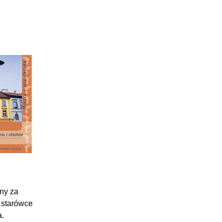
ny za
a starówce
a.