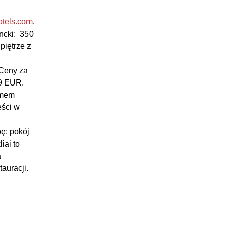
otels.com
,
ncki:
350
piętrze z
 Ceny za
09 EUR.
amem
eści w
ę: pokój
iai to
a
auracji.