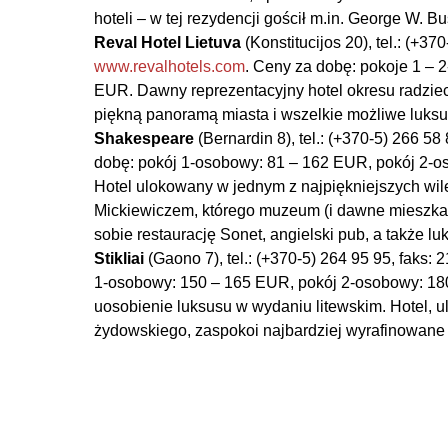
hoteli – w tej rezydencji gościł m.in. George W. 
Reval Hotel Lietuva
(Konstitucijos 20), tel.: (+37
www.revalhotels.com
. Ceny za dobę: pokoje 1 – 
EUR. Dawny reprezentacyjny hotel okresu ­radzieck
piękną panoramą miasta i wszelkie możliwe luksu
Shakespeare
(Bernardin 8), tel.: (+370-5) 266 58
dobę: pokój 1-osobowy: 81 – 162 EUR, pokój 2-o
Hotel ulokowany w jednym z najpiękniejszych wi
Mickiewiczem, którego muzeum (i dawne mieszkani
sobie restaurację Sonet, angielski pub, a także l
Stikliai
(Gaono 7), tel.: (+370-5) 264 95 95, faks: 
1-osobowy: 150 – 165 EUR, pokój 2-osobowy: 180 
uosobienie luksusu w wydaniu litewskim. Hotel, u
żydowskiego, zaspokoi najbardziej wyrafinowane gu