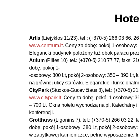
Hote
Artis
(Liejyklos 11/23), tel.: (+370-5) 266 03 66, 2
www.centrum.lt
. Ceny za dobę: pokój 1-osobowy: 4
Elegancki budynek położony tuż obok pałacu prez
Atrium
(Pilies 10), tel.: (+370-5) 210 77 77, faks: 2
dobę: pokój 1-
-osobowy: 300 Lt, pokój 2-osobowy: 350 – 390 Lt, lu
na głównej ulicy starówki. Eleganckie i funkcjonaln
CityPark
(Stuokos-Gucevičiaus 3), tel.: (+370-5) 21
www.citypark.lt
. Ceny za dobę: pokój 1-osobowy: 36
– 700 Lt. Okna hotelu wychodzą na pl. Katedralny 
konferencji.
Grotthuss
(Ligonins 7), tel.: (+370-5) 266 03 22, 
dobę: pokój 1-osobowy: 380 Lt, pokój 2-osobowy: 5
w zabytkowej kamieniczce, pełne wyposażenie, Int