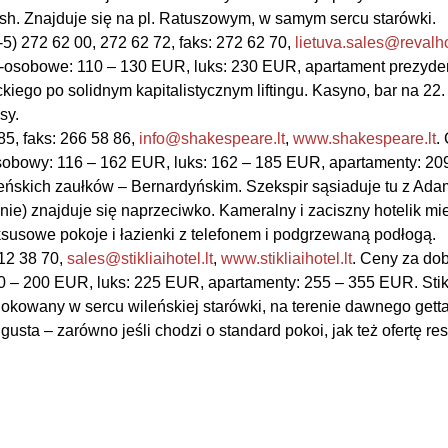
Bush. Znajduje się na pl. Ratuszowym, w samym sercu starówki.
0-5) 272 62 00, 272 62 72, faks: 272 62 70,
lietuva.sales@revalh
2-osobowe: 110 – 130 EUR, luks: 230 EUR, apartament prezyde
iego po solidnym kapitalistycznym liftingu. Kasyno, bar na 22. 
sy.
 85, faks: 266 58 86,
info@shakespeare.lt
,
www.shakespeare.lt
.
sobowy: 116 – 162 EUR, luks: 162 – 185 EUR, apartamenty: 2
leńskich zaułków – Bernardyńskim. Szekspir sąsiaduje tu z Ad
e) znajduje się naprzeciwko. Kameralny i zaciszny hotelik mi
uksusowe pokoje i łazienki z telefonem i podgrzewaną podłogą.
212 38 70,
sales@stikliaihotel.lt
,
www.stikliaihotel.lt
. Ceny za dob
– 200 EUR, luks: 225 EUR, apartamenty: 255 – 355 EUR. Stikl
lokowany w sercu wileńskiej starówki, na terenie dawnego gett
sta – zarówno jeśli chodzi o standard pokoi, jak też ofertę rest