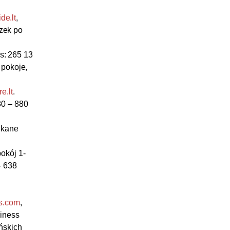
de.lt
,
czek po
ks: 265 13
 pokoje,
e.lt
.
80 – 880
ukane
okój 1-
– 638
as.com
,
iness
ńskich