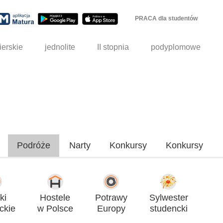
PRACA dla studentów
ierskie
jednolite
II stopnia
podyplomowe
Podróże
Narty
Konkursy
Konkursy
ki
Hostele
Potrawy
Sylwester
ckie
w Polsce
Europy
studencki