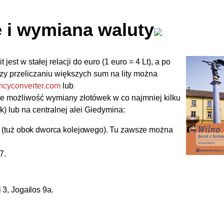
e i wymiana waluty
t jest w stałej relacji do euro (1 euro = 4 Lt), a po
Przy przeliczaniu większych sum na lity można
encyconverter.com
lub
eje możliwość wymiany złotówek w co najmniej kilku
) lub na centralnej alei Giedymina:
o 6 (tuż obok dworca kolejowego). Tu zawsze można
7.
 3, Jogailos 9a.