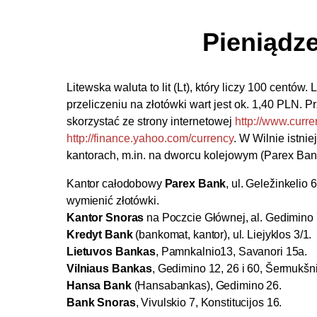
Pieniądz
Litewska waluta to lit (Lt), który liczy 100 centów. Li
przeliczeniu na złotówki wart jest ok. 1,40 PLN. 
skorzystać ze strony internetowej
http://www.curr
http://finance.yahoo.com/currency
. W Wilnie istni
kantorach, m.in. na dworcu kolejowym (Parex Bank
Kantor całodobowy
Parex Bank
, ul. Geležinkeli
wymienić złotówki.
Kantor Snoras
na Poczcie Głównej, al. Gedimino 
Kredyt Bank
(bankomat, kantor), ul. Liejyklos 3/1.
Lietuvos Bankas
, Pamnkalnio13, Savanori 15a.
Vilniaus Bankas
, Gedimino 12, 26 i 60, Šermukšni
Hansa Bank
(Hansabankas), Gedimino 26.
Bank Snoras
, Vivulskio 7, Konstitucijos 16.