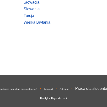
Słowacja
Słowenia
Turcja
Wielka Brytania
Praca dla student
•
•
•
ystajmy wspólnie nasz potencjał!
Kontakt
Patronat
Polityka Prywatności