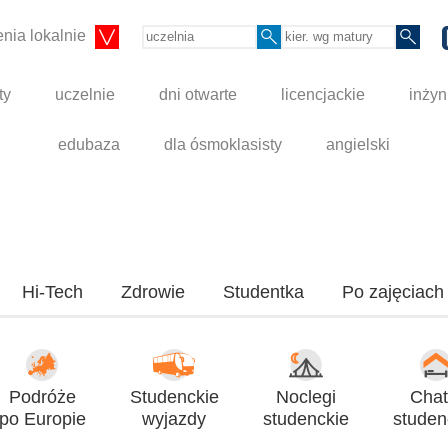
nia lokalnie
ty
uczelnie
dni otwarte
licencjackie
inżyn
edubaza
dla ósmoklasisty
angielski
Hi-Tech
Zdrowie
Studentka
Po zajęciach
Podróże
Studenckie
Noclegi
Chat
po Europie
wyjazdy
studenckie
studen