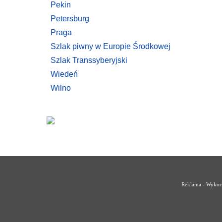
Pekin
Petersburg
Praga
Szlak piwny w Europie Środkowej
Szlak Transsyberyjski
Wiedeń
Wilno
Reklama - Wykorz