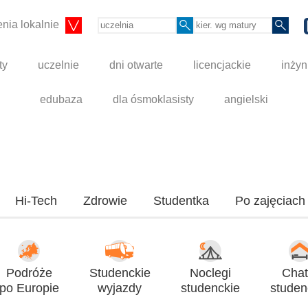
nia lokalnie
ty
uczelnie
dni otwarte
licencjackie
inżyn
edubaza
dla ósmoklasisty
angielski
Hi-Tech
Zdrowie
Studentka
Po zajęciach
Podróże
Studenckie
Noclegi
Chat
po Europie
wyjazdy
studenckie
studen