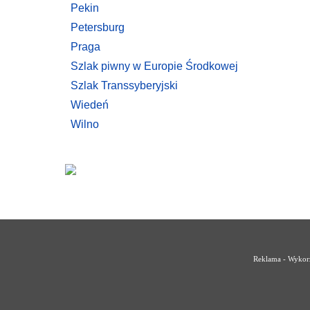
Pekin
Petersburg
Praga
Szlak piwny w Europie Środkowej
Szlak Transsyberyjski
Wiedeń
Wilno
Reklama - Wykorz