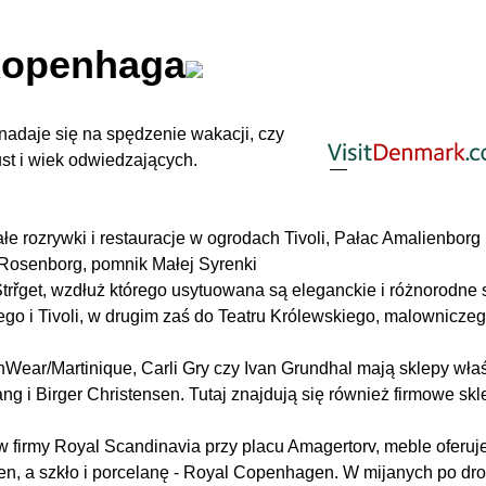
openhaga
nadaje się na spędzenie wakacji, czy
st i wiek odwiedzających.
łe rozrywki i restauracje w ogrodach Tivoli, Pałac Amalienborg
 Rosenborg, pomnik Małej Syrenki
trřget, wzdłuż którego usytuowana są eleganckie i różnorodne 
o i Tivoli, w drugim zaś do Teatru Królewskiego, malownicze
Wear/Martinique, Carli Gry czy Ivan Grundhal mają sklepy właś
ang i Birger Christensen. Tutaj znajdują się również firmowe skl
 firmy Royal Scandinavia przy placu Amagertorv, meble oferu
sen, a szkło i porcelanę - Royal Copenhagen. W mijanych po dr