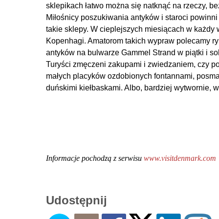
sklepikach łatwo można się natknąć na rzeczy, bez
Miłośnicy poszukiwania antyków i staroci powinni 
takie sklepy. W cieplejszych miesiącach w każd
Kopenhagi. Amatorom takich wypraw polecamy ryne
antyków na bulwarze Gammel Strand w piątki i so
Turyści zmęczeni zakupami i zwiedzaniem, czy p
małych placyków ozdobionych fontannami, posma
duńskimi kiełbaskami. Albo, bardziej wytwornie, w
Informacje pochodzą z serwisu
www.visitdenmark.com
Udostępnij