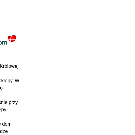
 Królowej
sklepy. W
go
nie przy
epy
je dom
odze