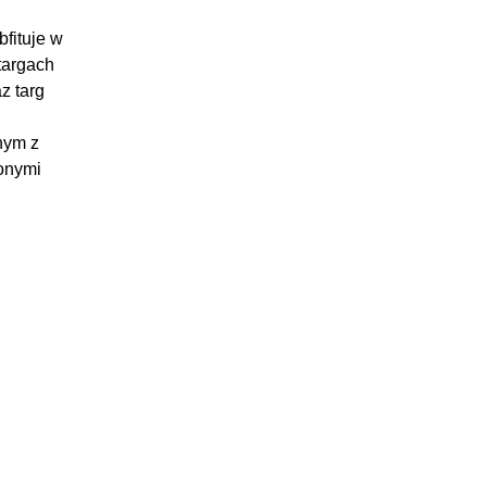
bfituje w
targach
z targ
nym z
onymi