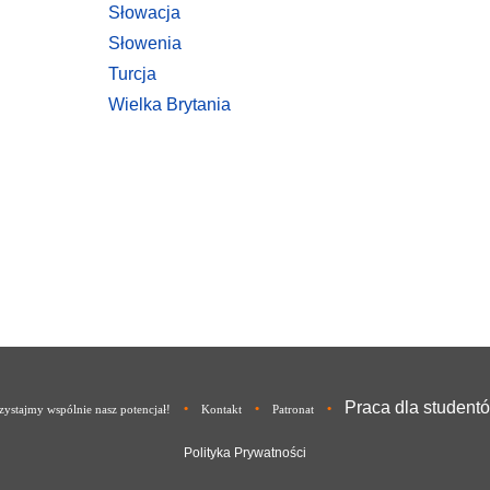
Słowacja
Słowenia
Turcja
Wielka Brytania
Praca dla student
•
•
•
ystajmy wspólnie nasz potencjał!
Kontakt
Patronat
Polityka Prywatności