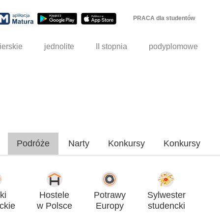
PRACA dla studentów
ierskie
jednolite
II stopnia
podyplomowe
Podróże
Narty
Konkursy
Konkursy
ki
Hostele
Potrawy
Sylwester
ckie
w Polsce
Europy
studencki