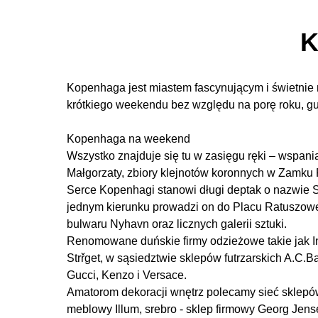
K
Kopenhaga jest miastem fascynującym i świetnie 
krótkiego weekendu bez względu na porę roku, gu
Kopenhaga na weekend
Wszystko znajduje się tu w zasięgu ręki – wspania
Małgorzaty, zbiory klejnotów koronnych w Zamku
Serce Kopenhagi stanowi długi deptak o nazwie S
jednym kierunku prowadzi on do Placu Ratuszoweg
bulwaru Nyhavn oraz licznych galerii sztuki.
Renomowane duńskie firmy odzieżowe takie jak In
Strřget, w sąsiedztwie sklepów futrzarskich A.C.B
Gucci, Kenzo i Versace.
Amatorom dekoracji wnętrz polecamy sieć sklepów
meblowy Illum, srebro - sklep firmowy Georg Jen