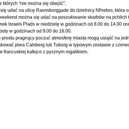
 których “nie można się obejść”.
się udać na ulicę Ravnsborggade do dzielnicy Nřrrebro, która o
y weekend można się udać na poszukiwanie skarbów na pchlich 
k Israels Plads w niedzielę w godzinach od 8.00 do 14.00 ora
boty w godzinach od 9.00 do 16.00.
o prostu pragnący poczuć atmosferę miasta mogą usiąść na jed
kować piwa Calsberg lub Tuborg w typowym zestawie z czerw
e francuskiej kafejce z pysznym rogalikiem.