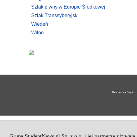
Szlak piwny w Europie Środkowej
Szlak Transsyberyjski
Wiedeń
Wilno
Reklama - Wykorz
Grupa StudentNews.pl Sp. z o.o. i jej partnerzy używają