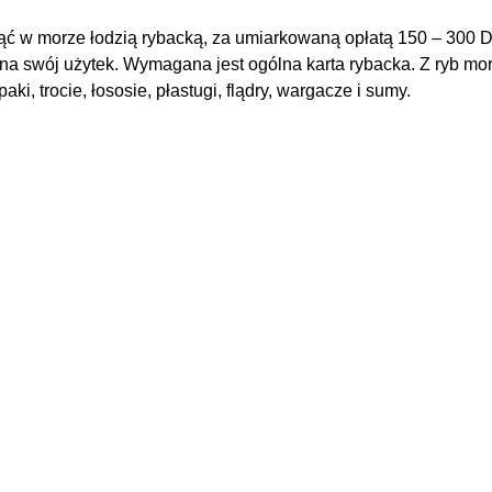
ć w morze łodzią rybacką, za umiarkowaną opłatą 150 – 300 D
a swój użytek. Wymagana jest ogólna karta rybacka. Z ryb mo
i, trocie, łososie, płastugi, flądry, wargacze i sumy.