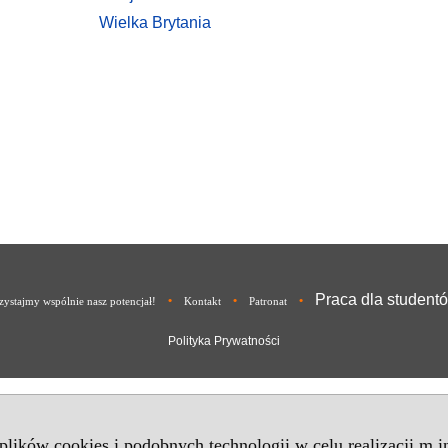
Wielka Brytania
Praca dla student
•
•
•
ystajmy wspólnie nasz potencjał!
Kontakt
Patronat
Polityka Prywatności
 plików cookies i podobnych technologii w celu realizacji m.