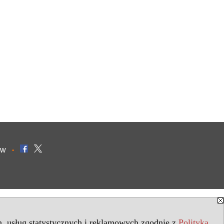
ów
•
in. usług statystycznych i reklamowych zgodnie z
Polityką