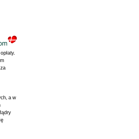
opłaty.
em
 za
ch, a w
h
lądry
ię