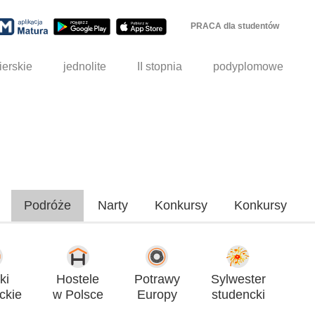
PRACA dla studentów
ierskie
jednolite
II stopnia
podyplomowe
Podróże
Narty
Konkursy
Konkursy
ki
Hostele
Potrawy
Sylwester
ckie
w Polsce
Europy
studencki