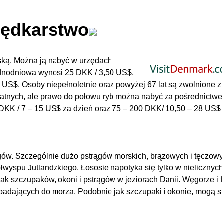
ędkarstwo
ską. Można ją nabyć w urzędach
ednodniowa wynosi 25 DKK / 3,50 US$,
US$. Osoby niepełnoletnie oraz powyżej 67 lat są zwolnione z 
rywatnych, ale prawo do połowu ryb można nabyć za pośrednictw
 DKK / 7 – 15 US$ za dzień oraz 75 – 200 DKK/ 10,50 – 28 US$
gów. Szczególnie dużo pstrągów morskich, brązowych i tęczowy
łwyspu Jutlandzkiego. Łososie napotyka się tylko w nielicznyc
k szczupaków, okoni i pstrągów w jeziorach Danii. Węgorze i f
wpadających do morza. Podobnie jak szczupaki i okonie, mogą s