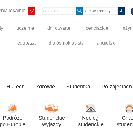
nia lokalnie
ty
uczelnie
dni otwarte
licencjackie
inżyn
edubaza
dla ósmoklasisty
angielski
Hi-Tech
Zdrowie
Studentka
Po zajęciach
Podróże
Studenckie
Noclegi
Chat
po Europie
wyjazdy
studenckie
studen