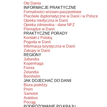
Oto Dania
INFORMACJE PRAKTYCZNE
Formalności wizowo-paszportowe
Placówki dyplomatyczne w Danii i w Polsce
Opieka medyczna w Danii
Opieka zdrowotna - dane NFZ
Pieniądze w Danii
PRAKTYCZNE PORADY
Kontakt z Polską
Pogoda w Danii
Informacja turystyczna w Danii
Zakupy w Danii
REGIONY
Jutlandia
Kopenhaga
Fionia
Zelandia
Bornholm
JAK DOJECHAĆ DO DANII
Biura podróży
Prom
Samolot
Autobus
Pociąg
PODRÓŻOWANIE PO KRAJU