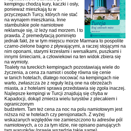
kempin
gu chodzą kury, kaczki i osły,
ponieważ mieszkają tu w
przyczepach Turcy, których nie stać
na wynajem mieszkania. Inne
stambulskie pole namiotowe
reklamuje się, iż leży nad morzem. I to
prawda. Z premedytacją pominięto
jednak fakt, że w tym miejscu morze Marmara to pospolite
czarno-zielone bagno z pływającymi, a raczej stojącymi na
nim oponami, starymi krzesłami i wersalkami, puszkami i
innymi śmieciami, a człowiekowi na ten widok zbiera się
na wymioty.
Toalety na tureckich kempingach pozostawiają wiele do
życzenia, a cena za namiot i osobę równa się cenie
w tanich hotelach, dlatego nocować na kempingach nie
warto, zwłaszcza że z reguły leżą one na obrzeżach
miasta, a z hotelami sprawa przedstawia się zgoła inaczej.
Najlepsze kempingi w Turcji znajdują się chyba w
Kapadocji, dokąd zmierza wielu turystów z plecakiem i
ograniczonym
budżetem. Tam też cena za noc na polu namiotowym jest
niższa niż w hotelach czy pensjonatach. Z wyżej
wskazanych względów nie zamieszczono tu adresów pól
namiotowych, a co za tym idzie, nie opisano panujących
tam warunków (prawie wszędzie takie same).