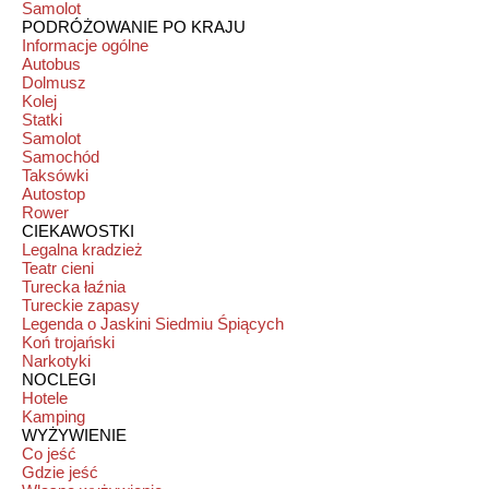
Samolot
PODRÓŻOWANIE PO KRAJU
Informacje ogólne
Autobus
Dolmusz
Kolej
Statki
Samolot
Samochód
Taksówki
Autostop
Rower
CIEKAWOSTKI
Legalna kradzież
Teatr cieni
Turecka łaźnia
Tureckie zapasy
Legenda o Jaskini Siedmiu Śpiących
Koń trojański
Narkotyki
NOCLEGI
Hotele
Kamping
WYŻYWIENIE
Co jeść
Gdzie jeść