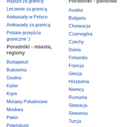
Poradniki - państwa
Wyjazd za granicę
Leczenie za granicą
Austria
Ambasady w Polsce
Bułgaria
Ambasady za granicą
Chorwacja
Polskie przejścia
Czarnogóra
graniczne :)
Czechy
Poradniki - miasta,
Dania
regiony
Finlandia
Budapeszt
Francja
Bukowina
Grecja
Grodno
Hiszpania
Kijów
Niemcy
Krym
Rumunia
Morawy Południowe
Słowacja
Moskwa
Słowenia
Pekin
Turcja
Petersburg