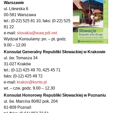
Warszawie
ul. Litewska 6
00-581 Warszawa
tel.: (0-22) 525 81 10, faks: (0-22) 525
81 22
e-mail:
slovakia@waw.pdi.net
Wydział Konsularny: pn. – pt. godz.
9.00 – 12.00
Konsulat Generalny Republiki Słowackiej w Krakowie
ul. św. Tomasza 34
31-027 Kraków
tel.: (0-12) 425 49 70, 425 45 71
faks: (0-12) 425 49 72
e-mail:
krakov@konto.pl
wt. – czw. godz. 9.00 – 12.30
Konsulat Honorowy Republiki Słowackiej w Poznaniu
ul. św. Marcina 80/82 pok. 204
61-809 Poznań