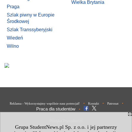
Wielka Brytania
Praga
Szlak piwny w Europie
Środkowej
Szlak Transsyberyjski
Wiedeń
Wilno
•
•
•
Reklama - Wykorzystajmy wspólnie nasz potencjał!
Kontakt
Patronat
Praca dla studentów
•
Polityka Prywatności
Grupa StudentNews.pl Sp. z o.o. i jej partnerzy