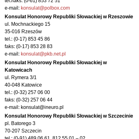
tel./faks: (0-61) 853 72 51
e-mail:
konsulat@polbox.com
Konsulat Honorowy Republiki Słowackiej w Rzeszowie
ul. Mochnackiego 15
35-016 Rzeszów
tel.: (0-17) 853 45 86
faks: (0-17) 853 28 83
e-mail:
konsulat@pkb.net.pl
Konsulat Honorowy Republiki Słowackiej w
Katowicach
ul. Rymera 3/1
40-048 Katowice
tel.: (0-32) 257 06 00
faks: (0-32) 257 06 44
e-mail: konsulat@ineuro.pl
Konsulat Honorowy Republiki Słowackiej w Szczecinie
pl. Batorego 3
70-207 Szczecin
tel.: (0-91) 489 06 61, 812 55 01 – 02