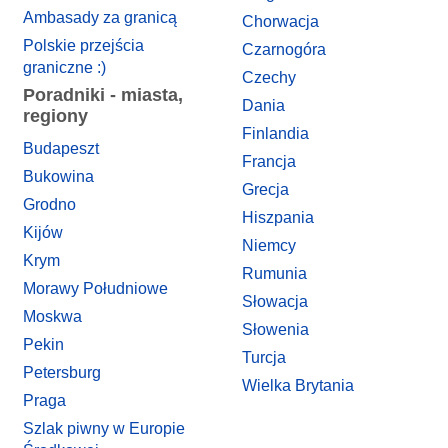
Ambasady za granicą
Chorwacja
Polskie przejścia
Czarnogóra
graniczne :)
Czechy
Poradniki - miasta,
Dania
regiony
Finlandia
Budapeszt
Francja
Bukowina
Grecja
Grodno
Hiszpania
Kijów
Niemcy
Krym
Rumunia
Morawy Południowe
Słowacja
Moskwa
Słowenia
Pekin
Turcja
Petersburg
Wielka Brytania
Praga
Szlak piwny w Europie