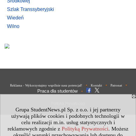
Środkowej
Szlak Transsyberyjski
Wiedeń
Wilno
•
•
•
Reklama - Wykorzystajmy wspólnie nasz potencjał!
Kontakt
Patronat
Praca dla studentów
•
Polityka Prywatności
Grupa StudentNews.pl Sp. z o.o. i jej partnerzy
używają plików cookies i podobnych technologii w
celu realizacji m.in. usług statystycznych i
reklamowych zgodnie z
Polityką Prywatności
. Możesz
określić warunki przechowywania lub dostępu do