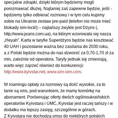
specjalne zdrapki, dzięki którym będziemy mogli
porozmawiać dłużej. Najtaniej zaś zapewne będzie, jeśli ­
będziemy tylko odbierać rozmowy i w tym celu kupimy
sobie na Ukrainie zestaw pre-paid (telefon nie może mieć
blokady sim-lock!) – najtańszy zwykle jest Dżyns (,
http://www.jeans.com.ua), na którym wzorowała się nasza
„Heyah”. Karta w taryfie Superdżyns będzie nas kosztować
40 UAH i pozostanie ważna bez zasilania do 2030 roku,
a z Polski będzie można do nas dzwonić za 0,70-1,70 zł za
min, zależnie od operatora. Taryfy jednak się zmieniają,
warto więc zajrzeć również do konkurencji:
http://www.kyivstar.net
,
www.sim-sim.com
.
W roamingu opłaty za rozmowy są dość wysokie, za to
tanie są sms, pod warunkiem, że mamy komórkę na
abonament. Porównując oferty dwóch ogólnoukraińskich
operatorów Kyivstara i UMC, Kyivstar jest raczej tańszy i w
dodatku ma lepszy zasięg, szczególnie w górach.
Z Kyivstara nie dochodzą smsy do niektórych polskich