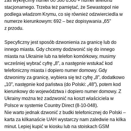
zaś wykręcimy numer 00 380 6560 + numer telefonu
stacjonarnego. Trzeba też pamiętać, że Sewastopol nie
podlega władzom Krymu, co się również odzwierciedla w
numerze kierunkowym: 692 – bez dopisywania „65”
z przodu.
Specyficzny jest sposób dzwonienia za granicę lub do
innego miasta. Gdy chcemy dodzwonić się do innego
miasta na Ukrainie lub na telefon komórkowy, musimy
wcześniej wybrać ­cyfrę „8”, a następnie wstukać kod
telefoniczny miasta i dopiero numer domowy. Gdy
dzwonimy za granicę, wybiera się też cyfrę „8”, dodatkowo
„10”, następnie kod państwa (do Polski: „48”), potem kod
kierunkowy do województwa i dopiero numer domowy. Z
Ukrainy można też zadzwonić na koszt właściciela w
Polsce w systemie Country Direct (8-10-048).
Nie warto jednak dzwonić z budki telefonicznej do Polski –
karta za kilkanaście UAH wystarczy nam zaledwie na kilka
minut. Lepiej kupić w kiosku lub na stoiskach GSM