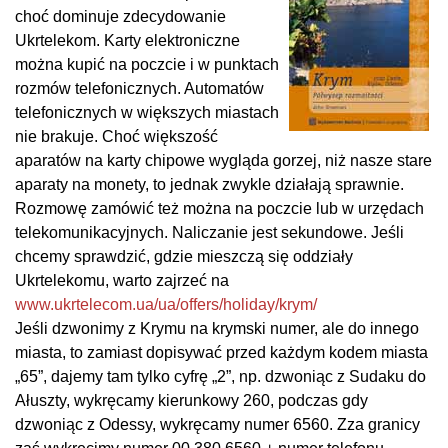
choć dominuje zdecydowanie
Ukrtelekom. Karty elektroniczne
można kupić na poczcie i w punktach
rozmów telefonicznych. Automatów
telefonicznych w większych miastach
nie brakuje. Choć większość
aparatów na karty chipowe wygląda gorzej, niż nasze stare
aparaty na monety, to jednak zwykle działają sprawnie.
Rozmowę zamówić też można na poczcie lub w urzędach
telekomunikacyjnych. Naliczanie jest sekundowe. Jeśli
chcemy sprawdzić, gdzie mieszczą się oddziały
Ukrtelekomu, warto zajrzeć na
www.ukrtelecom.ua/ua/offers/holiday/krym/
Jeśli dzwonimy z Krymu na krymski numer, ale do innego
miasta, to zamiast dopisywać przed każdym kodem miasta
„65”, dajemy tam tylko cyfrę „2”, np. dzwoniąc z Sudaku do
Ałuszty, wykręcamy kierunkowy 260, podczas gdy
dzwoniąc z Odessy, wykręcamy numer 6560. Zza granicy