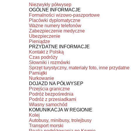
Niezwykły półwysep
OGÓLNE INFORMACJE
Formalności wizowo-paszportowe
Placówki dyplomatyczne
Ważne numery telefonów
Zabezpieczenie medyczne
Ubezpieczenie
Pieniądze
PRZYDATNE INFORMACJE
Kontakt z Polską
Czas podróży
Słowniki i rozmówki
Sprzęt turystyczny, materiały foto, inne przydatne
Pamiątki
Nurkowanie
DOJAZD NA PÓŁWYSEP
Przejścia graniczne
Podróż bezpośrednia
Podróż z przesiadkami
Własny samochód
KOMUNIKACJA W REGIONIE
Kolej
Autobusy, minibusy, trolejbusy
Transport morski
Realia podróżowania po Krymie