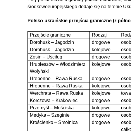
środkowoeuropejskiego dodaje się na terenie Ukr
Polsko-ukraińskie przejścia graniczne (z półn
Przejście graniczne
Rodzaj
Rodz
Dorohusk – Jagodzin
drogowe
osob
Dorohusk – Jagodzin
kolejowe
osob
Zosin – Uściług
drogowe
oso
Hrubieszów – Włodzimierz
kolejowe
osob
Wołyński
Hrebenne – Rawa Ruska
drogowe
osob
Hrebenne – Rawa Ruska
kolejowe
oso
Werchrata – Rawa Ruska
kolejowe
tow
Korczowa – Krakowiec
drogowe
osob
Przemyśl – Mościska
kolejowe
osob
Medyka – Szeginie
drogowe
osob
Krościenko – Smolnica
drogowe
osob
całko