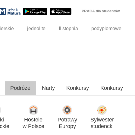
PRACA dla studentów
ierskie
jednolite
II stopnia
podyplomowe
Podróże
Narty
Konkursy
Konkursy
ki
Hostele
Potrawy
Sylwester
ckie
w Polsce
Europy
studencki