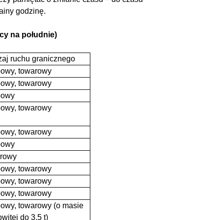
ainy godzinę.
ocy na południe)
aj ruchu granicznego
owy, towarowy
owy, towarowy
bowy
owy, towarowy
owy, towarowy
bowy
arowy
owy, towarowy
owy, towarowy
owy, towarowy
owy, towarowy (o masie
witej do 3,5 t)