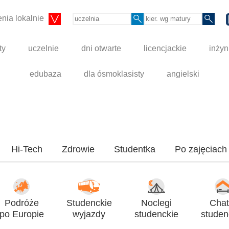
nia lokalnie
ty
uczelnie
dni otwarte
licencjackie
inżyn
edubaza
dla ósmoklasisty
angielski
Hi-Tech
Zdrowie
Studentka
Po zajęciach
Podróże
Studenckie
Noclegi
Chat
po Europie
wyjazdy
studenckie
studen