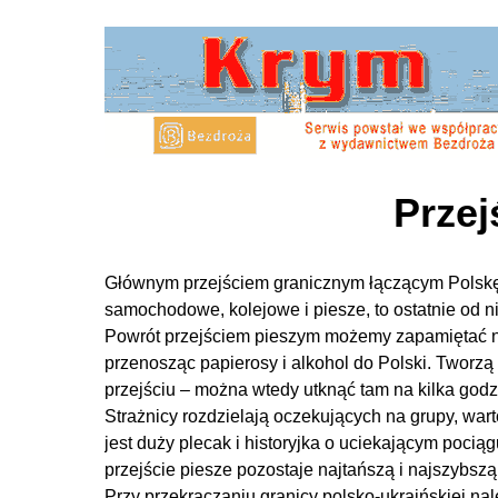
Przej
Głównym przejściem granicznym łączącym Polskę i 
samochodowe, kolejowe i piesze, to ostatnie od 
Powrót przejściem pieszym możemy zapamiętać na
przenosząc papierosy i alkohol do Polski. Tworzą 
przejściu – można wtedy utknąć tam na kilka godz
Strażnicy rozdzielają oczekujących na grupy, war
jest duży plecak i historyjka o uciekającym poci
przejście piesze pozostaje najtańszą i najszybszą
Przy przekraczaniu granicy polsko-ukraińskiej na