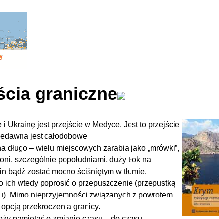
ścia graniczne
Ukrainę jest przejście w Medyce. Jest to przejście
niedawna jest całodobowe.
 długo – wielu miejscowych zarabia jako „mrówki”,
oni, szczególnie popołudniami, duży tłok na
in bądź zostać mocno ściśniętym w tłumie.
to ich wtedy poprosić o przepuszczenie (przepustką
ągu). Mimo nieprzyjemności związanych z powrotem,
 opcją przekroczenia granicy.
leży pamiętać o ­zmianie czasu – do czasu