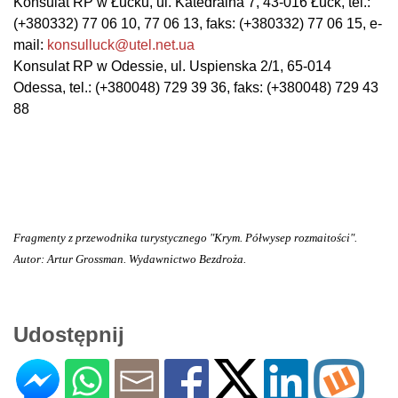
Konsulat RP w Łucku, ul.
Katedralna 7, 43-016 Łuck, tel.:
(+380332) 77 06 10, 77 06 13, faks: (+380332) 77 06 15, e-
mail:
konsulluck@utel.net.ua
Konsulat RP w Odessie, ul. Uspienska 2/1, 65-014
Odessa, tel.: (+380048) 729 39 36, faks: (+380048) 729 43
88
Fragmenty z przewodnika turystycznego "Krym. Półwysep rozmaitości".
Autor: Artur Grossman. Wydawnictwo Bezdroża.
Udostępnij