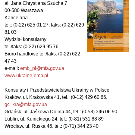
al. Jana Chrystiana Szucha 7
00-580 Warszawa
Kancelaria
tel.: (0-22) 625 01 27, faks: (0-22) 629
81 03
Wydział konsularny
tel./faks: (0-22) 629 95 76
Biuro handlowe tel./faks: (0-22) 622
47 43
e-mail:
emb_pl@mfa.gov.ua
www.ukraine-emb.pl
Konsulaty i Przedstawicielstwa Ukrainy w Polsce:
Kraków, ul. Krakowska 41,
tel.: (0-12) 429 60 66,
gc_kra@mfa.gov.ua
Gdańsk, ul. Jaśkowa Dolina 44,
tel.: (0-58) 346 06 90
Lublin, ul. Kunickiego 24, tel.: (0-81) 531 88 89
Wrocław, ul. Ruska 46, tel.: (0-71) 344 23 40