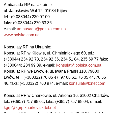
Ambasada RP na Ukrainie
ul. Jarosławiw Wał 12, 01034 Kijów
tel.: (0-038044) 230 07 00
faks: (0-038044) 270 63 36
e-mail:
ambasada@polska.com.ua
www.polska.com.ua
Konsulaty RP na Ukrainie:
Konsulat RP w Kijowie, ul. Chmielnickiego 60, tel.:
(+38044) 234 92 78, 234 92 36, 234 51 84, 235 69 77 faks:
(+380044) 234 99 89, e-mail:
konsulat@polska.com.ua
Konsulat RP we Lwowie, ul. Iwana Franki 110, 79000
Lwów, tel.: (+380322) 76 05 47, 97 08 61, 76 05 44, 76 55
46, faks: (+380322) 760 974, e-mail:
konsulat@txnet.com
Konsulat RP w Charkowie, ul.
Artioma 16, 61002 Charków,
tel.: (+3857) 757 88 01, faks: (+3857) 757 88 04, e-mail:
kgrp@kgrp.kharkov.ukrtel.net