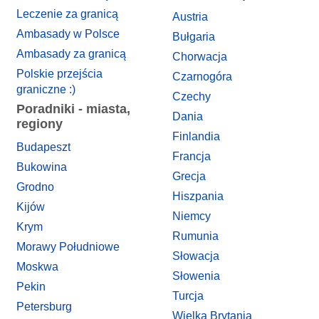
Leczenie za granicą
Austria
Ambasady w Polsce
Bułgaria
Ambasady za granicą
Chorwacja
Polskie przejścia
Czarnogóra
graniczne :)
Czechy
Poradniki - miasta,
Dania
regiony
Finlandia
Budapeszt
Francja
Bukowina
Grecja
Grodno
Hiszpania
Kijów
Niemcy
Krym
Rumunia
Morawy Południowe
Słowacja
Moskwa
Słowenia
Pekin
Turcja
Petersburg
Wielka Brytania