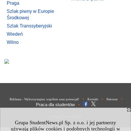
Praga
Szlak piwny w Europie
Środkowej
Szlak Transsyberyjski
Wiedeń
Wilno
•
•
•
Reklama - Wykorzystajmy wspólnie nasz potencjał!
Kontakt
Patronat
Praca dla studentów
•
Polityka Prywatności
Grupa StudentNews.pl Sp. z o.o. i jej partnerzy
używają plików cookies i podobnych technologii w