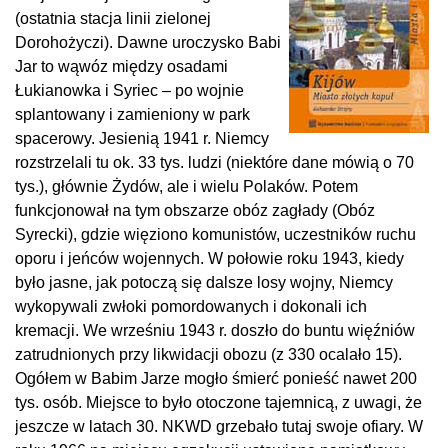
(ostatnia stacja linii zielonej
Dorohożyczi). Dawne uroczysko Babi
Jar to wąwóz między osadami
Łukianowka i Syriec – po wojnie
splantowany i zamieniony w park
spacerowy. Jesienią 1941 r. Niemcy
rozstrzelali tu ok. 33 tys. ludzi (niektóre dane mówią o 70
tys.), głównie Żydów, ale i wielu Polaków. Potem
funkcjonował na tym obszarze obóz zagłady (Obóz
Syrecki), gdzie więziono komunistów, uczestników ruchu
oporu i jeńców wojennych. W połowie roku 1943, kiedy
było jasne, jak potoczą się dalsze losy wojny, Niemcy
wykopywali zwłoki pomordowanych i dokonali ich
kremacji. We wrześniu 1943 r. doszło do buntu więźniów
zatrudnionych przy likwidacji obozu (z 330 ocalało 15).
Ogółem w Babim Jarze mogło śmierć ponieść nawet 200
tys. osób. Miejsce to było otoczone tajemnicą, z uwagi, że
jeszcze w latach 30. NKWD grzebało tutaj swoje ofiary. W