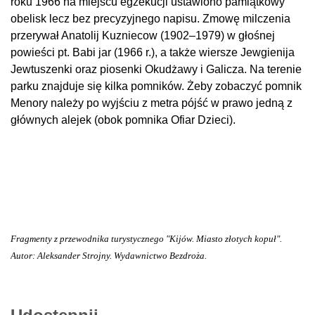
roku 1966 na miejscu egzekucji ustawiono pamiątkowy
obelisk lecz bez precyzyjnego napisu. Zmowę milczenia
przerywał Anatolij Kuzniecow (1902–1979) w głośnej
powieści pt. Babi jar (1966 r.), a także wiersze Jewgienija
Jewtuszenki oraz piosenki Okudżawy i Galicza. Na terenie
parku znajduje się kilka pomników. Żeby zobaczyć pomnik
Menory
należy po wyjściu z metra pójść w prawo jedną z
głównych alejek (obok pomnika Ofiar Dzieci).
Fragmenty z przewodnika turystycznego "Kijów. Miasto złotych kopuł".
Autor: Aleksander Strojny. Wydawnictwo Bezdroża.