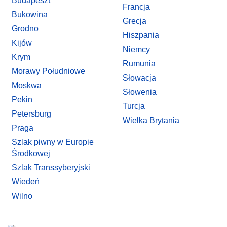
Budapeszt
Francja
Bukowina
Grecja
Grodno
Hiszpania
Kijów
Niemcy
Krym
Rumunia
Morawy Południowe
Słowacja
Moskwa
Słowenia
Pekin
Turcja
Petersburg
Wielka Brytania
Praga
Szlak piwny w Europie
Środkowej
Szlak Transsyberyjski
Wiedeń
Wilno