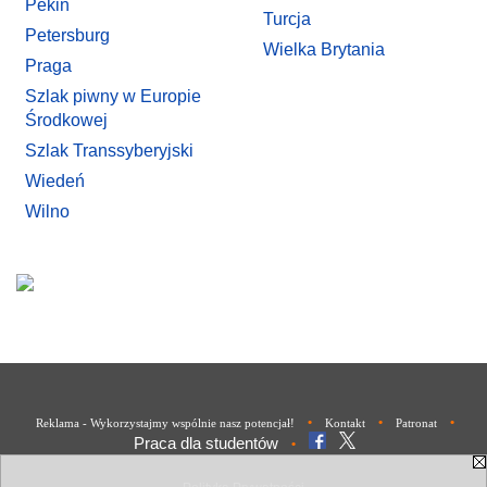
Pekin
Turcja
Petersburg
Wielka Brytania
Praga
Szlak piwny w Europie
Środkowej
Szlak Transsyberyjski
Wiedeń
Wilno
•
•
•
Reklama - Wykorzystajmy wspólnie nasz potencjał!
Kontakt
Patronat
Praca dla studentów
•