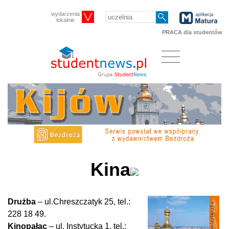
wydarzenia
lokalnie
PRACA dla studentów
Kina
Drużba
– ul.Chreszczatyk 25, tel.:
228 18 49.
Kinopałac
– ul. Instytucka 1, tel.: