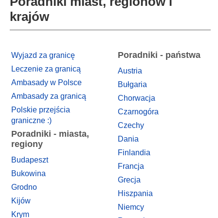
Poradniki miast, regionów i
krajów
Poradniki - państwa
Wyjazd za granicę
Leczenie za granicą
Austria
Ambasady w Polsce
Bułgaria
Ambasady za granicą
Chorwacja
Polskie przejścia
Czarnogóra
graniczne :)
Czechy
Poradniki - miasta,
Dania
regiony
Finlandia
Budapeszt
Francja
Bukowina
Grecja
Grodno
Hiszpania
Kijów
Niemcy
Krym