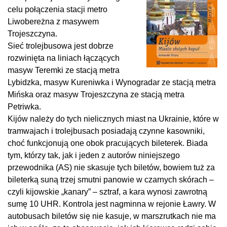
celu połączenia stacji metro
Liwobereżna z masywem
Trojeszczyna.
Sieć trolejbusowa jest dobrze
rozwinięta na liniach łączących
masyw Teremki ze stacją metra
Lybidzka, masyw Kureniwka i Wynogradar ze stacją metra
Mińska oraz masyw Trojeszczyna ze stacją metra
Petriwka.
Kijów należy do tych nielicznych miast na Ukrainie, które w
tramwajach i trolejbusach posiadają czynne kasowniki,
choć funkcjonują one obok pracujących bileterek. Biada
tym, którzy tak, jak i jeden z autorów niniejszego
przewodnika (AS) nie skasuje tych biletów, bowiem tuż za
bileterką suną trzej smutni panowie w czarnych skórach –
czyli kijowskie „kanary” – sztraf, a kara wynosi zawrotną
sumę 10 UHR. Kontrola jest nagminna w rejonie Ławry. W
autobusach biletów się nie kasuje, w marszrutkach nie ma