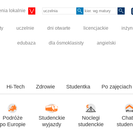
nia lokalnie
ty
uczelnie
dni otwarte
licencjackie
inżyn
edubaza
dla ósmoklasisty
angielski
Hi-Tech
Zdrowie
Studentka
Po zajęciach
Podróże
Studenckie
Noclegi
Chat
po Europie
wyjazdy
studenckie
studen