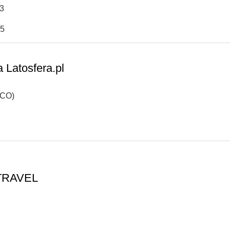
83
55
 Latosfera.pl
SCO)
TRAVEL