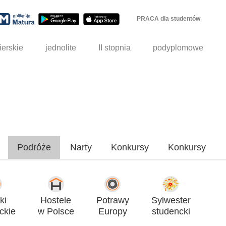
PRACA dla studentów
ierskie
jednolite
II stopnia
podyplomowe
Podróże
Narty
Konkursy
Konkursy
ki
Hostele
Potrawy
Sylwester
ckie
w Polsce
Europy
studencki