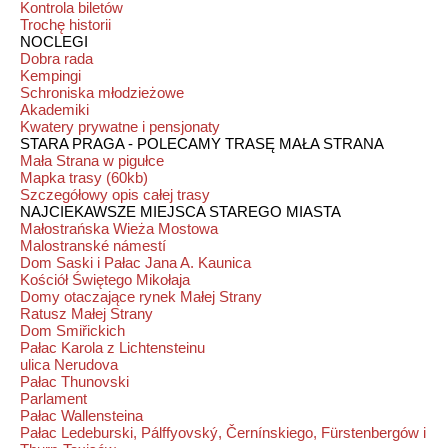
Kontrola biletów
Trochę historii
NOCLEGI
Dobra rada
Kempingi
Schroniska młodzieżowe
Akademiki
Kwatery prywatne i pensjonaty
STARA PRAGA - POLECAMY TRASĘ MAŁA STRANA
Mała Strana w pigułce
Mapka trasy (60kb)
Szczegółowy opis całej trasy
NAJCIEKAWSZE MIEJSCA STAREGO MIASTA
Małostrańska Wieża Mostowa
Malostranské námestí
Dom Saski i Pałac Jana A. Kaunica
Kościół Świętego Mikołaja
Domy otaczające rynek Małej Strany
Ratusz Małej Strany
Dom Smiřickich
Pałac Karola z Lichtensteinu
ulica Nerudova
Pałac Thunovski
Parlament
Pałac Wallensteina
Pałac Ledeburski, Pálffyovský, Černínskiego, Fürstenbergów i