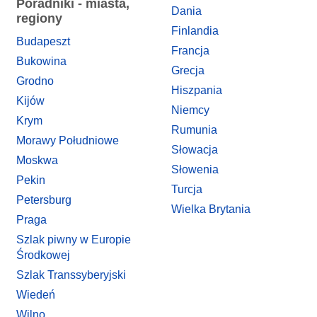
Poradniki - miasta,
Dania
regiony
Finlandia
Budapeszt
Francja
Bukowina
Grecja
Grodno
Hiszpania
Kijów
Niemcy
Krym
Rumunia
Morawy Południowe
Słowacja
Moskwa
Słowenia
Pekin
Turcja
Petersburg
Wielka Brytania
Praga
Szlak piwny w Europie
Środkowej
Szlak Transsyberyjski
Wiedeń
Wilno