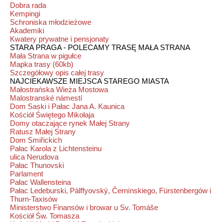
Dobra rada
Kempingi
Schroniska młodzieżowe
Akademiki
Kwatery prywatne i pensjonaty
STARA PRAGA - POLECAMY TRASĘ MAŁA STRANA
Mała Strana w pigułce
Mapka trasy (60kb)
Szczegółowy opis całej trasy
NAJCIEKAWSZE MIEJSCA STAREGO MIASTA
Małostrańska Wieża Mostowa
Malostranské námestí
Dom Saski i Pałac Jana A. Kaunica
Kościół Świętego Mikołaja
Domy otaczające rynek Małej Strany
Ratusz Małej Strany
Dom Smiřickich
Pałac Karola z Lichtensteinu
ulica Nerudova
Pałac Thunovski
Parlament
Pałac Wallensteina
Pałac Ledeburski, Pálffyovský, Černínskiego, Fürstenbergów i
Thurn-Taxisów
Ministerstwo Finansów i browar u Sv. Tomáše
Kościół Św. Tomasza