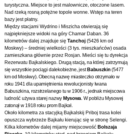
turystyczna. Miejsce to jest malownicze, otoczone lasem.
Nad rzeką rosną potężne topole wonne. Wstęp na teren
bazy jest płatny.
Między stacjami Wydrino i Miszicha otwierają się
najpiękniejsze widoki na góry Chamar Daban.
36
kilometrów dalej znajduje się
Tanchoj
(5426 km od
Moskwy) – średniej wielkości (3 tys. mieszkańców) osada
zamieszkana głównie przez Rosjan. Mieści się tu dyrekcja
Rezerwatu Bajkalskiego.
Drugą stacją, na której zatrzymują
się wszystkie pociągi dalekobieżne, jest
Babuszkin
(5477
km od Moskwy). Obecną nazwę miasteczko otrzymało w
roku 1941 dla upamiętnienia rewolucjonisty Iwana
Babuszkina, rozstrzelanego tu w 1906 r., jednak miejscowa
ludność używa starej nazwy
Mysowa
. W pobliżu Mysowej
zatonął w 1918 roku prom Bajkał.
Około kilometra za stacyjką Bajkalskij Priboj trasa kolei
opuszcza wybrzeże Bajkału kierując się w stronę Selengi.
Kilka kilometrów dalej mijamy miejscowość
Bolszaja