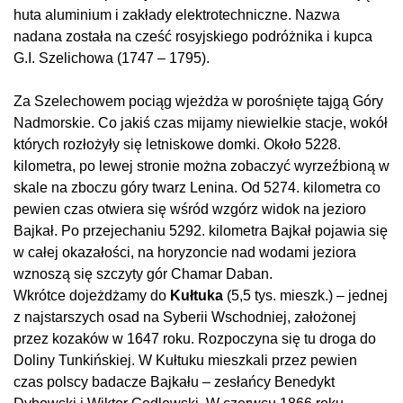
huta aluminium i zakłady elektrotechniczne. Nazwa
nadana została na cześć rosyjskiego podróżnika i kupca
G.I. Szelichowa (1747 – 1795).
Za Szelechowem pociąg wjeżdża w porośnięte tajgą Góry
Nadmorskie. Co jakiś czas mijamy niewielkie stacje, wokół
których rozłożyły się letniskowe domki. Około 5228.
kilometra, po lewej stronie można zobaczyć wyrzeźbioną w
skale na zboczu góry twarz Lenina. Od 5274. kilometra co
pewien czas otwiera się wśród wzgórz widok na jezioro
Bajkał. Po przejechaniu 5292. kilometra Bajkał pojawia się
w całej okazałości, na horyzoncie nad wodami jeziora
wznoszą się szczyty gór Chamar Daban.
Wkrótce dojeżdżamy do
Kułtuka
(5,5 tys. mieszk.) – jednej
z najstarszych osad na Syberii Wschodniej, założonej
przez kozaków w 1647 roku. Rozpoczyna się tu droga do
Doliny Tunkińskiej. W Kułtuku mieszkali przez pewien
czas polscy badacze Bajkału – zesłańcy Benedykt