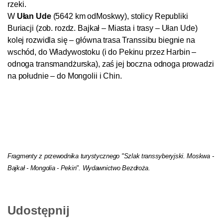
rzeki.
W
Ułan Ude
(5642 km odMoskwy), stolicy Republiki
Buriacji (zob. rozdz. Bajkał – Miasta i trasy – Ułan Ude)
kolej rozwidla się – główna trasa Transsibu biegnie na
wschód, do Władywostoku (i do Pekinu przez Harbin –
odnoga transmandżurska), zaś jej boczna odnoga prowadzi
na południe – do Mongolii i Chin.
Fragmenty z przewodnika turystycznego "Szlak transsyberyjski. Moskwa -
Bajkał - Mongolia - Pekin".
Wydawnictwo Bezdroża.
Udostępnij