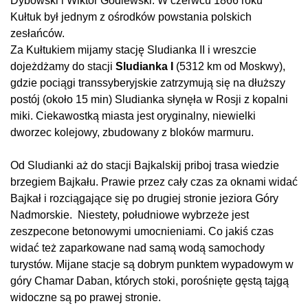
Dybowski i Wiktor Godlewski. W czerwcu 1866 roku
Kułtuk był jednym z ośrodków powstania polskich
zesłańców.
Za Kułtukiem mijamy stację Sludianka II i wreszcie
dojeżdżamy do stacji
Sludianka I
(5312 km od Moskwy),
gdzie pociągi transsyberyjskie zatrzymują się na dłuższy
postój (około 15 min) Sludianka słynęła w Rosji z kopalni
miki. Ciekawostką miasta jest oryginalny, niewielki
dworzec kolejowy, zbudowany z bloków marmuru.
Od Sludianki aż do stacji Bajkalskij priboj trasa wiedzie
brzegiem Bajkału. Prawie przez cały czas za oknami widać
Bajkał i rozciągające się po drugiej stronie jeziora Góry
Nadmorskie.
Niestety, południowe wybrzeże jest
zeszpecone betonowymi umocnieniami. Co jakiś czas
widać też zaparkowane nad samą wodą samochody
turystów. Mijane stacje są dobrym punktem wypadowym w
góry Chamar Daban, których stoki, porośnięte gęstą tajgą
widoczne są po prawej stronie.