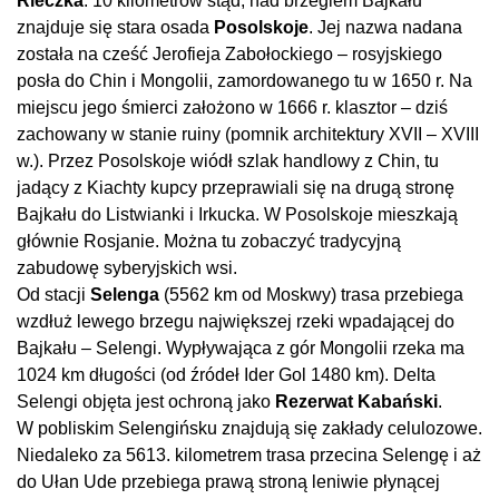
Rieczka
. 10 kilometrów stąd, nad brzegiem Bajkału
znajduje się stara osada
Posolskoje
. Jej nazwa nadana
została na cześć Jerofieja Zabołockiego – rosyjskiego
posła do Chin i Mongolii, zamordowanego tu w 1650 r. Na
miejscu jego śmierci założono w 1666 r. klasztor – dziś
zachowany w stanie ruiny (pomnik architektury XVII – XVIII
w.). Przez Posolskoje wiódł szlak handlowy z Chin, tu
jadący z Kiachty kupcy przeprawiali się na drugą stronę
Bajkału do Listwianki i Irkucka. W Posolskoje mieszkają
głównie Rosjanie. Można tu zobaczyć tradycyjną
zabudowę syberyjskich wsi.
Od stacji
Selenga
(5562 km od Moskwy) trasa przebiega
wzdłuż lewego brzegu największej rzeki wpadającej do
Bajkału – Selengi. Wypływająca z gór Mongolii rzeka ma
1024 km długości (od źródeł Ider Gol 1480 km). Delta
Selengi objęta jest ochroną jako
Rezerwat Kabański
.
W pobliskim Selengińsku znajdują się zakłady celulozowe.
Niedaleko za 5613. kilometrem trasa przecina Selengę i aż
do Ułan Ude przebiega prawą stroną leniwie płynącej