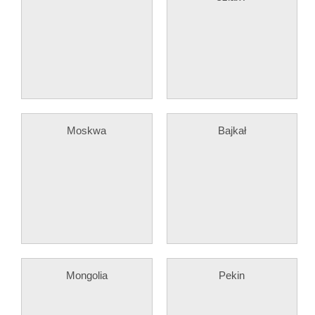
Moskwa
Bajkał
Mongolia
Pekin