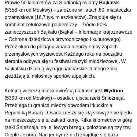
Prawie 50 kilometrów za Sludianką mijamy
Bajkalsk
(5358 km od Moskwy) – założone w
latach 60. miasteczko
przemysłowe (16,7 tys. mieszkańców). Znajduje się tu
kombinat celulozowo-papierniczy – źródło 80%
zanieczyszczeń Bajkału (Bajkał – Informacje krajoznawcze
– Ochrona dziedzictwa przyrodniczego i kulturowego).
Przez okno do pociągu wpada nieprzyjemny zapach
przemysłowych wyziewów. Każdego roku na początku
sierpnia odbywa się tu festiwal muzyki młodzieżowej. W
Bajkalsku działają wyciągi narciarskie, dlatego zimą
zjeżdżają tu miłośnicy sportów alpejskich.
Kolejną większą miejscowością na trasie jest
Wydrino
(5390 km od Moskwy) – osada u ujścia rzeki Śnieżnaja.
Przebiega tu granica miedzy obwodem irkuckim a
Republiką Buriacji. Osada cieszy się złą sławą ze względu
na mieszczący się tu zakład karny. Kilka kilometrów w górę
rzeki Śnieżnaja, na jej lewym brzegu, położone są trzy tzw.
Ciepłe Jeziora. Nad jednym z nich znajduje się baza