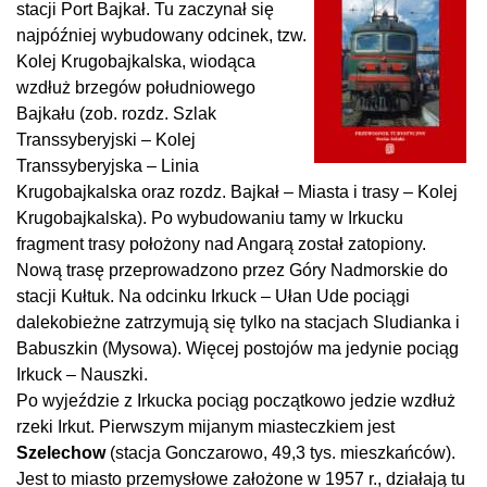
stacji Port Bajkał. Tu zaczynał się
najpóźniej wybudowany odcinek, tzw.
Kolej Krugobajkalska, wiodąca
wzdłuż brzegów południowego
Bajkału (zob. rozdz. Szlak
Transsyberyjski – Kolej
Transsyberyjska – Linia
Krugobajkalska oraz rozdz. Bajkał – Miasta i trasy – Kolej
Krugobajkalska). Po wybudowaniu tamy w Irkucku
fragment trasy położony nad Angarą został zatopiony.
Nową trasę przeprowadzono przez Góry Nadmorskie do
stacji Kułtuk. Na odcinku Irkuck – Ułan Ude pociągi
dalekobieżne zatrzymują się tylko na stacjach Sludianka i
Babuszkin (Mysowa). Więcej postojów ma jedynie pociąg
Irkuck – Nauszki.
Po wyjeździe z Irkucka pociąg początkowo jedzie wzdłuż
rzeki Irkut. Pierwszym mijanym miasteczkiem jest
Szelechow
(stacja Gonczarowo, 49,3 tys. mieszkańców).
Jest to miasto przemysłowe założone w 1957 r., działają tu