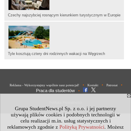
Czechy najszybciej rosnącym kierunkiem turystycznym w Europie
Tyle kosztują cztery dni rodzinnych wakacji na Węgrzech
•
•
•
Reklama - Wykorzystajmy wspólnie nasz potencjał!
Kontakt
Patronat
Praca dla studentów
•
Polityka Prywatności
Grupa StudentNews.pl Sp. z o.o. i jej partnerzy
używają plików cookies i podobnych technologii w
celu realizacji m.in. usług statystycznych i
reklamowych zgodnie z
Polityką Prywatności
. Możesz