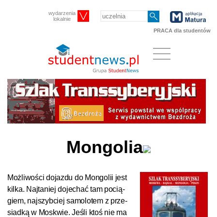
wydarzenia
lokalnie
PRACA dla studentów
Mongolia
Moż­li­woś­ci do­jaz­du do Mon­go­li­i jest
kil­ka. Naj­ta­niej do­je­chać tam po­cią­
giem, naj­szyb­ciej sa­mo­lo­tem z prze­
siad­ką w Mos­k­wie. Jeś­li ktoś nie ma