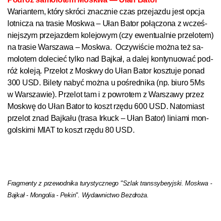
Wa­rian­tem, któ­ry skró­ci znacz­nie czas prze­jaz­du jest op­cja
lot­ni­cza na tra­sie Mos­k­wa – Ułan Ba­tor po­łą­czo­na z wcześ­
niej­szym prze­jaz­dem ko­le­jo­wym (czy ewen­tu­al­nie prze­lo­tem)
na tra­sie War­sza­wa – Mos­k­wa.
Oczy­wiś­cie moż­na też sa­
mo­lo­tem do­le­cieć tyl­ko nad Bajkał, a da­lej kon­ty­nu­o­wać pod­
róż ko­le­ją. Prze­lot z Mos­k­wy do Ułan Ba­tor kosz­tu­je ponad
300 USD. Bi­le­ty na­być moż­na u po­śred­ni­ka (np. biu­ro 5Ms
w War­sza­wie). Prze­lot tam i z po­wro­tem z War­sza­wy przez
Mos­k­wę do Ułan Ba­tor to koszt rzę­du 600 USD. Na­to­miast
prze­lot znad Baj­ka­łu (tra­sa Ir­kuck – Ułan Ba­tor) li­nia­mi mon­
gol­s­ki­mi MIAT to koszt rzę­du 80 USD.
Fragmenty z przewodnika turystycznego "Szlak transsyberyjski. Moskwa -
Bajkał - Mongolia - Pekin".
Wydawnictwo Bezdroża.