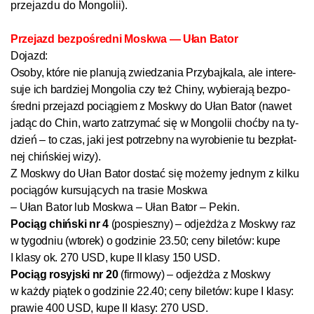
prze­jaz­du do Mon­go­li­i).
Prze­jazd bez­po­śred­ni Mos­k­wa — Ułan Ba­tor
Do­jazd:
Oso­by, któ­re nie pla­nu­ją zwie­dza­nia Przy­bajkala, ale in­te­re­
su­je ich bar­dziej Mon­go­lia czy też Chi­ny, wy­bie­ra­ją bez­po­
śred­ni prze­jazd po­cią­giem z Mos­k­wy do Ułan Ba­tor (na­wet
ja­dąc do Chin, war­to za­trzy­mać się w Mon­go­li­i choć­by na ty­
dzień – to czas, ja­ki jest po­trzeb­ny na wy­ro­bie­nie tu bez­płat­
nej chiń­s­kiej wi­zy).
Z Mos­k­wy do Ułan Ba­tor do­stać się mo­że­my jed­nym z kil­ku
po­cią­gów kur­su­ją­cych na tra­sie Mos­k­wa
– Ułan Ba­tor lub Mos­k­wa – Ułan Ba­tor – Pe­kin.
Po­ciąg chiń­s­ki nr 4
(po­spiesz­ny) – od­jeż­dża z Mos­k­wy raz
w ty­go­dniu (wto­rek) o go­dzi­nie 23.50; ceny bi­le­tów: ku­pe
I kla­sy ok. 270 USD, ku­pe II kla­sy 150 USD.
Po­ciąg ro­syj­s­ki nr 20
(fir­mo­wy) – od­jeż­dża z Mos­k­wy
w każ­dy pią­tek o go­dzi­nie 22.40; ce­ny bi­le­tów: ku­pe I kla­sy:
pra­wie 400 USD, ku­pe II kla­sy: 270 USD.