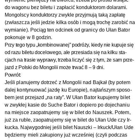
do wa­go­nu bez bile­tu i za­pła­cić konduktorom do­la­ra­mi.
Mon­gol­s­cy kon­duk­to­rzy zwyk­le przy­jmu­ją ta­ką za­pła­tę
(zwłasz­cza jeś­li je­dzie kil­ka osób i mo­gą tro­chę za­ro­bić na
wy­mia­nie). Po­ciąg ten od­ci­nek od gra­ni­cy do Ułan Ba­tor
po­ko­nu­je w 8 go­dzin.
Przy te­go ty­pu „kombinowanej” pod­ró­ży, kie­dy nie ku­pu­je się
od ra­zu bi­le­tu do­ce­lo­we­go, ale prze­sia­da się na kil­ku sta­
cjach na tra­sie wy­pra­wy, trze­ba li­czyć się z tym, że sam prze­
jazd z Pol­s­ki do Mon­go­li­i mo­że trwać 8 – 9 dni.
Po­wrót:
Jeś­li pla­nu­je­my do­trzeć z Mon­go­li­i nad Baj­kał (by po­tem
da­lej kon­ty­nu­o­wać jaz­dę ku Euro­pie), naj­tań­szym spo­so­
bem jest prze­jazd „na ra­ty”. W Ułan Ba­tor ku­pu­je­my bi­let
w zwyk­łej ka­sie do Su­che Ba­tor i do­pie­ro po do­je­cha­niu
na miej­s­ce za­opat­ru­je­my się w bi­let do Na­uszek. Po­tem,
już za rub­le, za­opat­ru­je­my się w bi­let do Ułan Ude czy Ir­
kuc­ka. Naj­wy­god­niej jeś­li bilet Na­usz­ki – Ir­kuck/Ułan Ude
bę­dzie­my mie­li za­ku­pio­ny już wcześ­niej (czy­li pod­czas