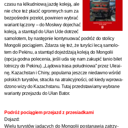
cza­su na kil­ku­dnio­wą jaz­dę ko­le­ją, ale
nie chce też pła­cić ogrom­nych sum za
bez­po­śred­ni prze­lot, po­wi­nien wy­brać
wariant łą­czo­ny – do Mos­k­wy do­je­chać
ko­le­ją, a stam­tąd do Ułan Ude do­trzeć
sa­mo­lo­tem, by na­stęp­nie kon­ty­nu­o­wać pod­róż do sto­li­cy
Mon­go­li­i po­cią­giem. Zda­rza się też, że tu­ryś­ci le­cą sa­mo­lo­
tem do Pe­ki­nu, a stam­tąd do­jeż­dża­ją ko­le­ją do Mon­go­li­i
(opcja god­na polece­nia, jeś­li uda się nam za­ku­pić ta­nio bi­let
lot­ni­czy do Pe­ki­nu). „Lądowa tra­sa po­łu­dnio­wa” przez Ukrai­
nę, Ka­zach­s­tan i Chi­ny, po­pu­lar­na jesz­cze nie­daw­no wśród
pol­s­kich tu­rys­tów, stra­ci­ła na at­rak­cyj­noś­ci, od kie­dy wpro­wa­
dzo­no wi­zy do Ka­zach­s­ta­nu. Tu­taj przed­s­ta­wia­my wy­bra­ne
wa­rian­ty prze­jaz­du do Ułan Ba­tor.
Pod­róż po­cią­giem p
rze­jazd z prze­siad­ka­mi
Do­jazd:
Wie­lu tu­rys­tów jadą­cych do Mon­go­li­i po­sta­na­wia za­trzy­