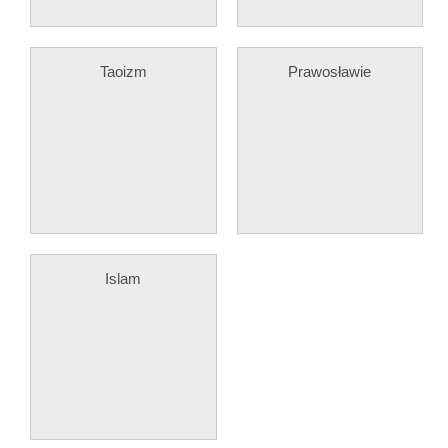
Taoizm
Prawosławie
Islam