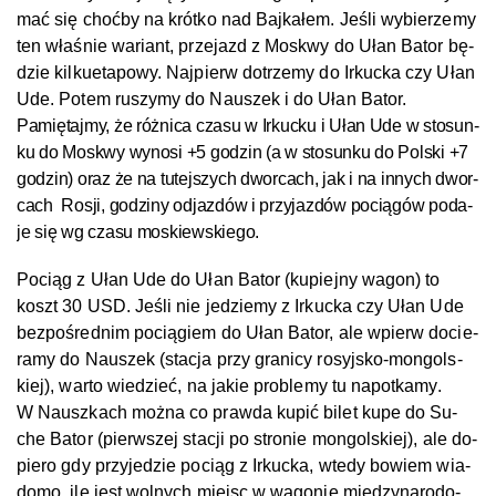
mać się choć­by na kró­tko nad Baj­ka­łem. Jeś­li wy­bie­rze­my
ten właś­nie wa­riant, prze­jazd z Mos­k­wy do Ułan Ba­tor bę­
dzie kil­ku­eta­po­wy. Naj­pierw do­trze­my do Ir­kuc­ka czy Ułan
Ude. Po­tem ru­szy­my do Na­uszek i do Ułan Ba­tor.
Pa­mię­taj­my, że róż­ni­ca cza­su w Ir­kuc­ku i Ułan Ude w sto­sun­
ku do Mos­k­wy wy­no­si +5 go­dzin (a w sto­sun­ku do Pol­s­ki +7
go­dzin) oraz że na tu­tej­szych dwor­cach, jak i na in­nych dwor­
cach
Ros­ji, go­dzi­ny od­jaz­dów i przy­jaz­dów po­cią­gów po­da­
je się wg cza­su mos­kiewskiego.
Po­ciąg z Ułan Ude do Ułan Ba­tor (ku­piej­ny wa­gon) to
koszt 30 USD. Jeś­li nie je­dzie­my z Ir­kuc­ka czy Ułan Ude
bez­po­śred­nim po­cią­giem do Ułan Ba­tor, ale wpierw do­cie­
ra­my do Na­uszek (sta­cja przy gra­ni­cy ro­syj­s­ko­-mon­gol­s­
kiej), war­to wie­dzieć, na ja­kie prob­le­my tu na­po­tka­my.
W Nausz­kach moż­na co praw­da ku­pić bi­let ku­pe do Su­
che Ba­tor (pier­w­szej sta­cji po stro­nie mon­gol­s­kiej), ale do­
pie­ro gdy przy­je­dzie po­ciąg z Ir­kuc­ka, wte­dy bo­wiem wia­
do­mo, ile jest wol­nych miejsc w wa­go­nie mię­dzy­na­ro­do­