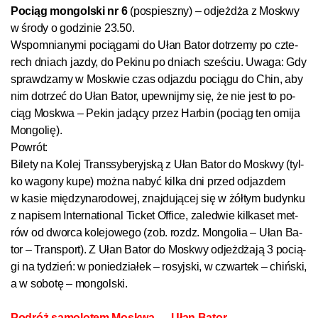
Po­ciąg mon­gol­s­ki nr 6
(po­spiesz­ny) – od­jeż­dża z Mos­k­wy
w śro­dy o go­dzi­nie 23.50.
Wspo­mnia­ny­mi po­cią­ga­mi do Ułan Ba­tor do­trze­my po czte­
rech dniach jaz­dy, do Pe­ki­nu po dniach sześ­ciu. Uwa­ga: Gdy
spraw­dza­my w Mos­k­wie czas od­jaz­du po­cią­gu do Chin, aby
nim do­trzeć do Ułan Ba­tor, upew­nij­my się, że nie jest to po­
ciąg Mos­k­wa – Pe­kin ja­dą­cy przez Har­bin (po­ciąg ten omi­ja
Mon­go­lię).
Po­wrót:
Bi­le­ty na Ko­lej Tran­s­sy­be­ryj­s­ką z Ułan Ba­tor do Mos­k­wy (tyl­
ko wa­go­ny kupe) moż­na na­być kil­ka dni przed od­jaz­dem
w kasie między­na­ro­do­wej, zna­jdu­ją­cej się w żół­tym bu­dyn­ku
z na­pi­sem International Tic­ket Of­fi­ce, za­led­wie kil­ka­set met­
rów od dwor­ca ko­le­jo­we­go (zob. rozdz.
Mon­go­lia – Ułan Ba­
tor – Tran­sport).
Z Ułan Ba­tor do Mos­k­wy od­jeż­dża­ją 3 po­cią­
gi na ty­dzień: w po­nie­dzia­łek – ro­syj­s­ki, w czwar­tek – chiń­s­ki,
a w so­bo­tę – mon­gol­s­ki.
Pod­róż sa­mo­lo­tem Mos­k­wa — Ułan Ba­tor