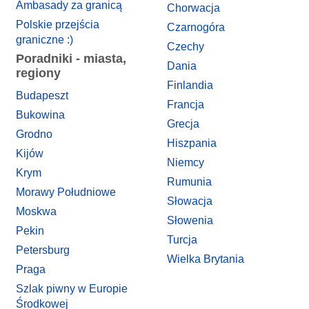
Ambasady za granicą
Chorwacja
Polskie przejścia
Czarnogóra
graniczne :)
Czechy
Poradniki - miasta,
Dania
regiony
Finlandia
Budapeszt
Francja
Bukowina
Grecja
Grodno
Hiszpania
Kijów
Niemcy
Krym
Rumunia
Morawy Południowe
Słowacja
Moskwa
Słowenia
Pekin
Turcja
Petersburg
Wielka Brytania
Praga
Szlak piwny w Europie
Środkowej