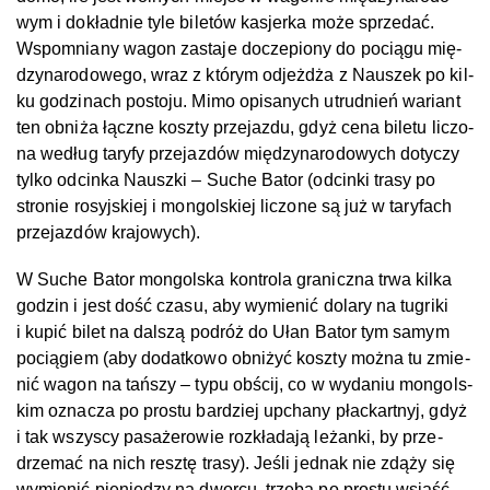
wym i do­kład­nie ty­le bi­letów kas­jer­ka mo­że sprze­dać.
Wspo­mnia­ny wa­gon za­sta­je do­cze­pio­ny do po­cią­gu mię­
dzy­na­ro­do­we­go, wraz z któ­rym od­jeż­dża z Na­uszek po kil­
ku go­dzi­nach po­sto­ju. Mi­mo opi­sa­nych utrud­nień wa­riant
ten ob­ni­ża łącz­ne kosz­ty prze­jaz­du, gdyż ce­na bi­le­tu li­czo­
na we­dług tary­fy prze­jaz­dów mię­dzy­na­ro­do­wych do­ty­czy
tyl­ko od­cin­ka Na­usz­ki – Su­che Ba­tor (od­cin­ki tra­sy po
stro­nie ro­syj­s­kiej i mon­gol­s­kiej li­czo­ne są już w ta­ry­fach
prze­jaz­dów kra­jo­wych).
W Su­che Ba­tor mon­gol­s­ka kon­t­ro­la gra­nicz­na trwa kil­ka
go­dzin i jest dość cza­su, aby wy­mie­nić do­la­ry na tug­ri­ki
i ku­pić bi­let na dal­szą pod­róż do Ułan Ba­tor tym sa­mym
po­cią­giem (aby do­dat­ko­wo ob­ni­żyć kosz­ty moż­na tu zmie­
nić wa­gon na tań­szy – ty­pu ob­ścij, co w wy­da­niu mon­gol­s­
kim ozna­cza po pros­tu bar­dziej upcha­ny płac­kar­t­nyj, gdyż
i tak wszys­cy pa­sa­że­ro­wie roz­kła­da­ją le­żan­ki, by prze­
drze­mać na nich resz­tę tra­sy). Jeś­li jed­nak nie zdą­ży się
wy­mie­nić pie­nię­dzy na dwor­cu, trze­ba po pros­tu wsiąść