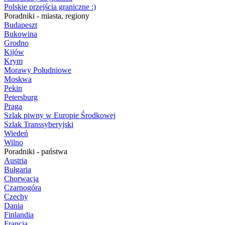
Polskie przejścia graniczne :)
Poradniki - miasta, regiony
Budapeszt
Bukowina
Grodno
Kijów
Krym
Morawy Południowe
Moskwa
Pekin
Petersburg
Praga
Szlak piwny w Europie Środkowej
Szlak Transsyberyjski
Wiedeń
Wilno
Poradniki - państwa
Austria
Bułgaria
Chorwacja
Czarnogóra
Czechy
Dania
Finlandia
Francja