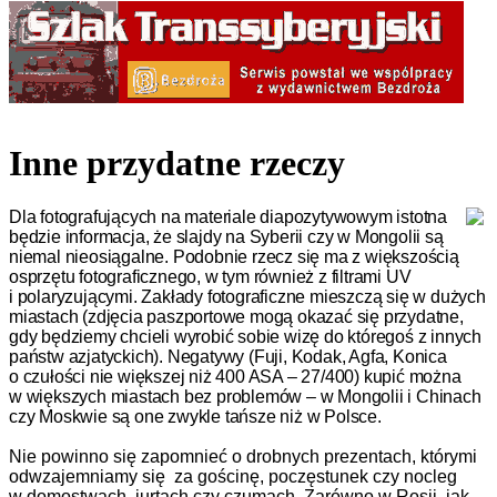
Inne przydatne rzeczy
Dla fo­to­gra­fu­ją­cych na ma­te­ria­le dia­po­zy­ty­wo­wym is­tot­na
będzie in­for­ma­cja, że slaj­dy na Sybe­ri­i czy w Mon­go­li­i są
niemal nie­osią­gal­ne. Po­dob­nie rzecz się ma z więk­szoś­cią
osprzętu fo­to­gra­ficz­ne­go, w tym rów­nież z fil­t­ra­mi UV
i polaryzują­cy­mi. Za­kła­dy fo­togra­ficz­ne miesz­czą się w du­żych
mias­tach (zdję­cia pasz­por­to­we mo­gą oka­zać się przy­dat­ne,
gdy będzie­my chcie­li wy­ro­bić so­bie wi­zę do któ­re­goś z in­nych
państw az­ja­tyc­kich). Ne­ga­ty­wy (Fu­ji, Ko­dak, Ag­fa, Ko­ni­ca
o czu­łoś­ci nie więk­szej niż 400 ASA – 27/400) ku­pić moż­na
w więk­szych mias­tach bez prob­le­mów – w Mon­go­li­i i Chi­nach
czy Mos­k­wie są one zwyk­le tań­sze niż w Pol­s­ce.
Nie po­win­no się za­po­mnieć o drob­nych pre­zen­tach, któ­ry­mi
odwza­jem­nia­my się
za goś­ci­nę, po­częs­tu­nek czy noc­leg
w domos­t­wach, jur­tach czy czu­mach. Zarówno w Ros­ji, jak