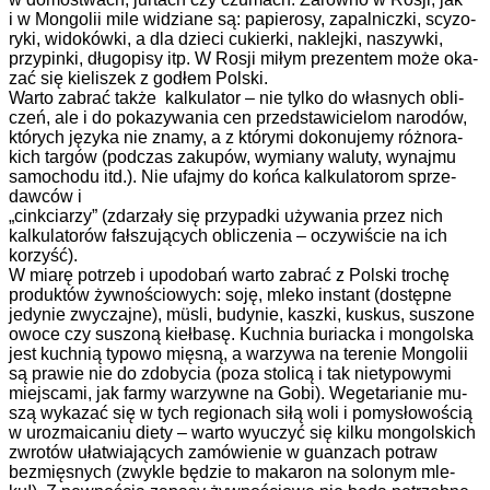
i w Mon­go­li­i mi­le wi­dzia­ne są: pa­pie­ro­sy, za­pal­nicz­ki, scy­zo­
ry­ki, wi­do­ków­ki, a dla dzie­ci cu­kier­ki, na­klej­ki, na­szyw­ki,
przy­pin­ki, dłu­go­pi­sy itp. W Ros­ji mi­łym pre­zen­tem mo­że oka­
zać się kieliszek z god­łem Pol­s­ki.
War­to za­brać tak­że
kal­ku­la­tor – nie tyl­ko do włas­nych ob­li­
czeń, ale i do po­ka­zy­wa­nia cen przed­sta­wi­cie­lom na­ro­dów,
któ­rych ję­zy­ka nie zna­my, a z któ­ry­mi do­ko­nu­je­my róż­no­ra­
kich tar­gów (pod­czas za­ku­pów, wy­mia­ny wa­lu­ty, wy­naj­mu
sa­mo­cho­du itd.). Nie ufaj­my do koń­ca kal­ku­la­to­rom sprze­
dawców i
„cinkciarzy” (zda­rza­ły się przy­pad­ki uży­wa­nia przez nich
kalkulato­rów fał­szu­ją­cych ob­li­cze­nia – oczy­wiś­cie na ich
korzyść).
W mia­rę po­trzeb i upo­do­bań war­to za­brać z Pol­s­ki tro­chę
produk­tów żyw­noś­cio­wych: so­ję, mle­ko in­stant (do­stęp­ne
jedynie zwy­czaj­ne), müsli, bu­dy­nie, kasz­ki, kuskus, su­szo­ne
owo­ce czy suszo­ną kieł­ba­sę. Kuch­nia bu­riac­ka i mon­gol­s­ka
jest kuch­nią ty­po­wo mięsną, a wa­rzy­wa na te­re­nie Mon­go­li­i
są prawie nie do zdo­by­cia (po­za sto­li­cą i tak nie­ty­po­wy­mi
miejscami, jak far­my wa­rzyw­ne na Go­bi). We­ge­ta­ria­nie mu­
szą wy­ka­zać się w tych re­gio­nach si­łą wo­li i po­mys­ło­woś­cią
w urozmai­ca­niu die­ty – war­to wy­uczyć się kil­ku mongol­s­kich
zwro­tów ułat­wia­ją­cych za­mó­wie­nie w gu­an­zach po­traw
bezmięsnych (zwyk­le bę­dzie to ma­ka­ron na so­lo­nym mle­