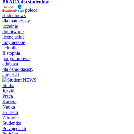
PRACA dla studentów
poleca:
studentnews
dla maturzysty
uczelnie
dni otwarte
licencjackie
inżynierskie
jednolite
II stopnia
podyplomowe
edubaza
dla ósmoklasisty
angielski
Studia
Języki
Praca
Kariera
Nauka
Hi-Tech
Zdrowie
Studentka
Po zajęciach
Podróże