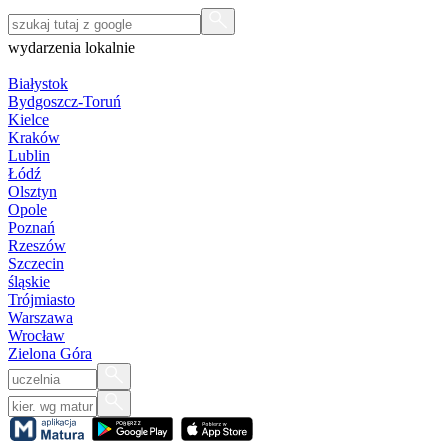
wydarzenia lokalnie
Białystok
Bydgoszcz-Toruń
Kielce
Kraków
Lublin
Łódź
Olsztyn
Opole
Poznań
Rzeszów
Szczecin
śląskie
Trójmiasto
Warszawa
Wrocław
Zielona Góra