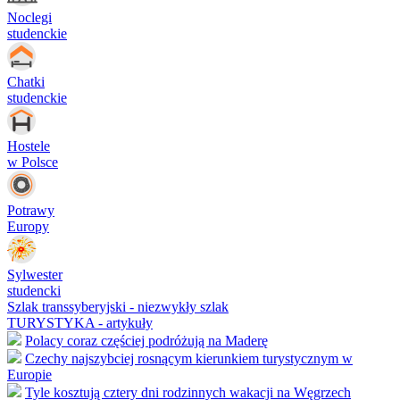
Noclegi
studenckie
Chatki
studenckie
Hostele
w Polsce
Potrawy
Europy
Sylwester
studencki
Szlak transsyberyjski - niezwykły szlak
TURYSTYKA - artykuły
Polacy coraz częściej podróżują na Maderę
Czechy najszybciej rosnącym kierunkiem turystycznym w
Europie
Tyle kosztują cztery dni rodzinnych wakacji na Węgrzech