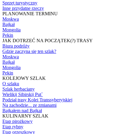
Sprzęt turystyczny
Inne przydatne rzeczy
PLANOWANIE TERMINU
Moskwa
Bajkał
Mongolia
Pekin
JAK DOTRZEĆ NA POCZĄTEK(?) TRASY
Biura podróży
Gdzie zaczyna się ten szlak?
Moskwa
Bajkał
Mongolia
Pekin
KOLEJOWY SZLAK
O szlaku
Szlak herbaciany
Wielikij Sibirskij Put`
Podział trasy Kolei Transsyberyjskiej
Na zachodzie... ze zmianami
Bajkałem nad Bajkał
KULINARNY SZLAK
Etap pirożkowy
Etap rybny
Etap orzeszkowy