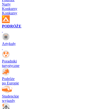
Narty
Konkursy
Konkursy
PODRÓŻE
Artykuły
Poradniki
turystyczne
Podróże
po Europie
Studenckie
wyjazdy