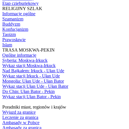
Etap czieburiekowy
RELIGIJNY SZLAK
Informacje ogólne
Szamanizm
Buddyzm
Konfucjanizm
Taoizm
Prawosławie
Islam
TRASA MOSKWA-PEKIN
Ogólne informacje
Syberia: Moskwa-Irkuck
Wykaz stacji Moskwa-Irkuck
Nad Bajkałem: Irkuck - Ułan Ude
Wykaz stacji Irkuck - Ułan Ude
Mongolia: Ułan Ude - Ułan Bator
Wykaz stacji Ułan Ude - Ułan Bator
Do Chin: Ułan Bator - Pekin
Wykaz stacji Ułan Bator - Pekin
Poradniki miast, regionów i krajów
Wyjazd za granicę
Leczenie za granicą
Ambasady w Polsce
Ambasady za granicą