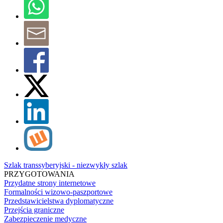
Szlak transsyberyjski - niezwykły szlak
PRZYGOTOWANIA
Przydatne strony internetowe
Formalności wizowo-paszportowe
Przedstawicielstwa dyplomatyczne
Przejścia graniczne
Zabezpieczenie medyczne