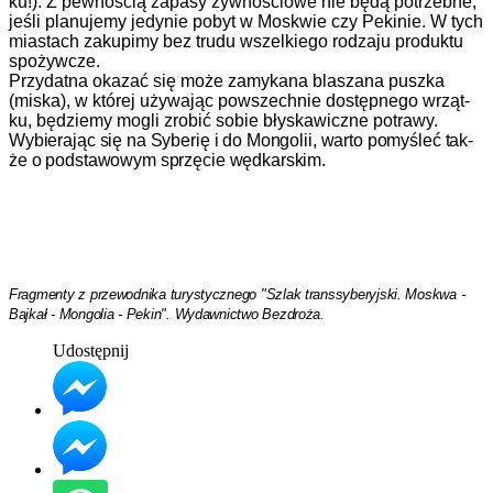
ku!). Z pew­noś­cią za­pa­sy żyw­noś­cio­we nie bę­dą po­trzeb­ne,
jeś­li pla­nu­je­my je­dy­nie po­byt w Mos­k­wie czy Pe­ki­nie. W tych
miastach za­ku­pi­my bez tru­du wszel­kie­go ro­dza­ju pro­duk­tu
spożyw­cze.
Przy­dat­na oka­zać się mo­że za­my­ka­na bla­sza­na pusz­ka
(miska), w któ­rej uży­wa­jąc po­wszech­nie do­stęp­ne­go wrząt­
ku, będzie­my mog­li zro­bić so­bie błys­ka­wicz­ne po­tra­wy.
Wy­bie­ra­jąc się na Sy­be­rię i do Mon­go­li­i, war­to po­myś­leć tak­
że o pod­sta­wo­wym sprzę­cie węd­kar­s­kim.
Fragmenty z przewodnika turystycznego "Szlak transsyberyjski. Moskwa -
Bajkał - Mongolia - Pekin".
Wydawnictwo Bezdroża.
Udostępnij