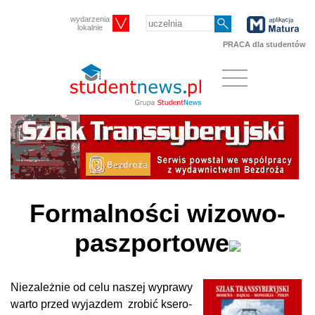
wydarzenia
lokalnie
PRACA dla studentów
Formalności wizowo-
paszportowe
Nie­za­leż­nie od ce­lu na­szej wy­pra­wy
war­to przed wy­jaz­dem
zro­bić kse­ro­