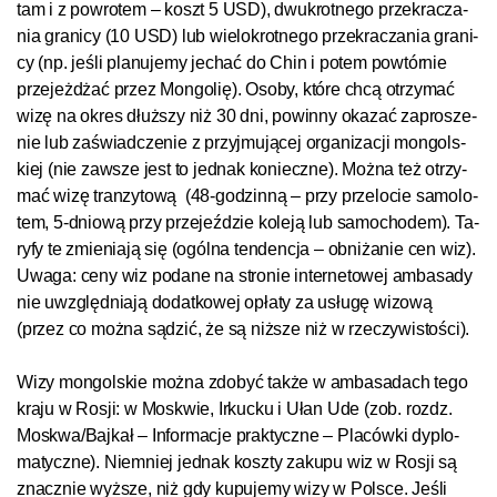
tam i z po­wro­tem – koszt 5 USD), dwu­krot­ne­go prze­kra­cza­
nia gra­ni­cy (10 USD) lub wie­lo­krot­ne­go prze­kra­cza­nia gra­ni­
cy (np. jeś­li pla­nu­je­my je­chać do Chin i po­tem po­wtór­nie
prze­jeż­dżać przez Mon­go­lię). Oso­by, któ­re chcą otrzy­mać
wi­zę na okres dłuż­szy niż 30 dni, po­win­ny oka­zać za­pro­sze­
nie lub za­świad­cze­nie z przy­jmu­ją­cej or­ga­ni­za­cji mon­gol­s­
kiej (nie za­wsze jest to jed­nak ko­niecz­ne). Moż­na też otrzy­
mać wi­zę tran­zy­to­wą
(48­-go­dzin­ną – przy przelocie sa­mo­lo­
tem, 5-dnio­wą przy prze­jeź­dzie ko­le­ją lub sa­mo­cho­dem). Ta­
ry­fy te zmie­nia­ją się (ogól­na ten­den­cja – ob­ni­ża­nie cen wiz).
Uwa­ga: ce­ny wiz po­da­ne na stro­nie in­ter­ne­to­wej amba­sa­dy
nie uwzględ­nia­ją do­dat­ko­wej opła­ty za usłu­gę wi­zo­wą
(przez co moż­na sądzić, że są niż­sze niż w rzeczy­wis­toś­ci).
Wi­zy mon­gol­s­kie moż­na zdo­być tak­że w am­ba­sa­dach te­go
kra­ju w Ros­ji: w Mos­k­wie, Ir­kuc­ku i Ułan Ude (zob. rozdz.
Mos­k­wa/Baj­kał – In­for­ma­cje praktyczne – Pla­ców­ki dyp­lo­
ma­tycz­ne). Nie­mniej jed­nak kosz­ty za­ku­pu wiz w Ros­ji są
znacz­nie wy­ższe, niż gdy ku­pu­je­my wizy w Pol­s­ce. Jeś­li