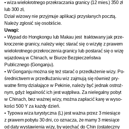
• wi­za wie­lo­krot­ne­go prze­kra­cza­nia gra­ni­cy (12 mies.) 350 zł
lub 300 zł,
Dział wi­zo­wy nie przy­jmu­je ap­li­ka­cji przy­sła­nych pocz­tą.
Na­le­ży zgło­sić się oso­biś­cie.
Uwa­gi:
• Wy­pad do Hong­kon­gu lub Ma­kau jest
trak­to­wa­ny jak prze­
kro­cze­nie gra­ni­cy, nale­ży więc sta­rać się o wi­zy­tę z prawem
wie­lo­krot­ne­go prze­kro­cze­nia gra­ni­cy lub po­sta­rać się o wi­zę
wjaz­do­wą w Chi­nach, w Biu­rze Bez­pie­czeń­s­twa
Publicznego (Gon­gan­ju).
• W Gon­gan­ju moż­na się też sta­rać o przed­łu­że­nie wi­zy. Po­
śred­nic­t­wem w przed­łu­ża­niu wiz za­jmu­ją się rów­nież pry­
wat­ne fir­my dzia­ła­ją­ce w Pe­ki­nie, nale­ży być jed­nak os­t­roż­
nym, gdyż le­gal­ność ich jest wąt­p­li­wa. Za nie­le­gal­ny po­byt
w Chi­nach, bez waż­nej wi­zy, można za­pła­cić ka­rę w wy­so­
koś­ci 500 Y za każ­dy dzień.
• Typo­wa wi­za tu­rys­tycz­na (L) jest waż­na przez 3 mie­sią­ce
z pra­wem po­by­tu 30 dni, co ozna­cza, że ma­my 3 mie­sią­ce
od da­ty wy­sta­wie­nia wi­zy, by wje­chać do Chin (osta­tecz­ny