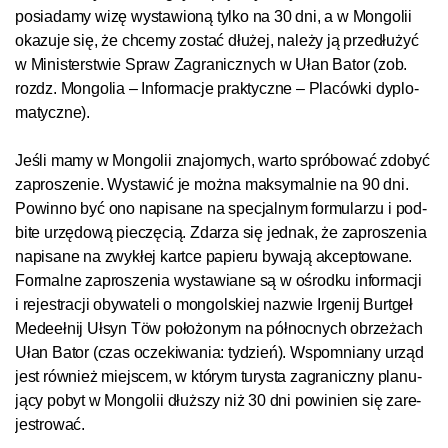
posiadamy wi­zę wy­sta­wio­ną tyl­ko na 30 dni, a w Mon­go­li­i
oka­zu­je się, że chce­my zo­stać dłu­żej, na­le­ży ją przed­łu­żyć
w Mi­nis­ter­s­twie Spraw Za­gra­nicz­nych w Ułan Ba­tor (zob.
rozdz. Mon­go­lia – In­for­ma­cje prak­tycz­ne – Pla­ców­ki dyp­lo­
ma­tycz­ne).
Jeś­li ma­my w Mon­go­li­i zna­jo­mych, war­to spró­bo­wać zdo­być
za­pro­sze­nie. Wy­sta­wić je moż­na mak­sy­mal­nie na 90 dni.
Po­win­no być ono na­pi­sa­ne na spe­cjal­nym for­mu­la­rzu i pod­
bi­te urzę­do­wą pie­czę­cią. Zda­rza się jed­nak, że za­pro­sze­nia
na­pi­sa­ne na zwyk­łej kar­t­ce pa­pieru by­wa­ją ak­cep­to­wa­ne.
For­mal­ne za­pro­sze­nia wy­sta­wia­ne są w ośrod­ku in­for­ma­cji
i re­jes­t­ra­cji oby­wa­te­li o mon­gol­s­kiej na­zwie Ir­ge­nij Bur­t­geł
Me­de­eł­nij Uł­syn Töw po­ło­żo­nym na pół­noc­nych ob­rze­żach
Ułan Ba­tor (czas ocze­ki­wa­nia: ty­dzień). Wspo­mnia­ny urząd
jest rów­nież miej­s­cem, w któ­rym tu­rys­ta za­gra­nicz­ny pla­nu­
ją­cy po­byt w Mon­go­li­i dłuż­szy niż 30 dni po­wi­nien się za­re­
jes­t­ro­wać.