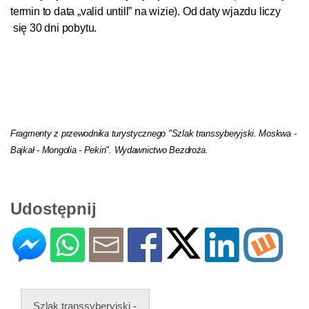
termin to da­ta „valid un­till” na wi­zie). Od da­ty wjaz­du li­czy
się 30 dni po­by­tu.
Fragmenty z przewodnika turystycznego "Szlak transsyberyjski. Moskwa -
Bajkał - Mongolia - Pekin".
Wydawnictwo Bezdroża.
Udostępnij
Szlak transsyberyjski -