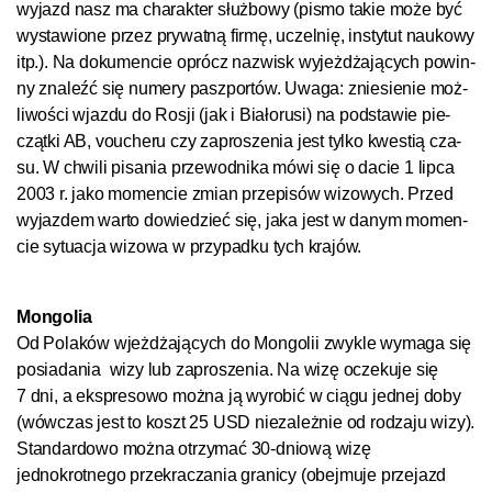
wy­jazd nasz ma cha­rak­ter służ­bo­wy (pis­mo ta­kie mo­że być
wy­sta­wio­ne przez pry­wat­ną fir­mę, uczel­nię, in­sty­tut nau­ko­wy
itp.). Na do­ku­men­cie op­rócz na­zwisk wy­jeż­dża­ją­cych po­win­
ny zna­leźć się nu­me­ry pasz­por­tów. Uwa­ga: znie­sie­nie moż­
li­woś­ci wjaz­du do Ros­ji (jak i Bia­ło­ru­si) na pod­sta­wie pie­
cząt­ki AB, vou­che­ru czy za­pro­sze­nia jest tyl­ko kwes­tią cza­
su. W chwi­li pi­sa­nia prze­wod­ni­ka mó­wi się o da­cie 1 lip­ca
2003 r. ja­ko mo­men­cie zmian prze­pi­sów wi­zo­wych. Przed
wy­jaz­dem war­to do­wie­dzieć się, ja­ka jest w da­nym mo­men­
cie sy­tu­a­cja wi­zo­wa w przy­pad­ku tych kra­jów.
Mon­go­lia
Od Po­la­ków wjeż­dża­ją­cych do Mon­go­li­i zwyk­le wy­ma­ga się
posiadania
wi­zy lub za­pro­sze­nia. Na wi­zę ocze­ku­je się
7 dni, a eks­pre­so­wo moż­na ją wy­ro­bić w cią­gu jed­nej do­by
(wów­czas jest to koszt 25 USD nie­za­leż­nie od ro­dza­ju wi­zy).
Stan­dar­do­wo moż­na otrzy­mać 30-dniową wi­zę
jednokrotnego prze­kra­cza­nia gra­ni­cy (obe­jmu­je prze­jazd