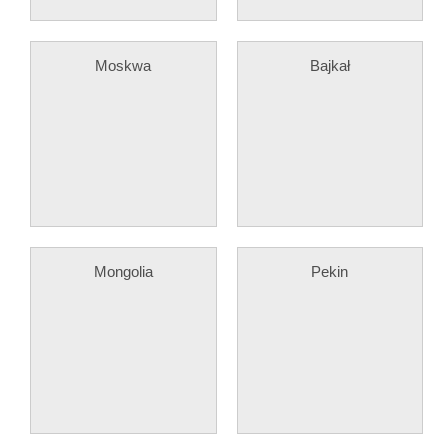
Moskwa
Bajkał
Mongolia
Pekin