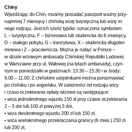
Chi­ny
Wjeż­dża­jąc do Chin, mu­si­my po­sia­dać pasz­port waż­ny przy­
naj­mniej 7 mie­się­cy i chiń­s­ką wi­zę tu­rys­tycz­ną lub wi­zę in­
ne­go ro­dza­ju. Jest ich sześć ty­pów: ozna­czo­na sym­bo­lem
L – tu­rys­tycz­na, F – biz­nes­owa lub stu­den­c­ka do 6 mie­się­cy,
D – sta­łe­go po­by­tu, G – tranzyto­wa, X – stu­den­c­ka dłu­go­ter­
mi­no­wa i Z – pra­co­wni­cza. Moż­na je na­być w Pol­s­ce –
w dzia­le wi­zo­wym am­ba­sa­dy Chiń­s­kiej Re­pub­li­ki Lu­do­wej
w War­sza­wie przy ul. Wa­ło­wej (na ty­łach amba­sa­dy), czyn­
nym w po­nie­dział­ki w go­dzi­nach: 13.30 – 15.30 i w śro­dy:
9.00 – 11.00. Z chiń­s­ki­mi urzęd­ni­ka­mi moż­na po­roz­ma­wiać
po chiń­s­ku i po an­giel­s­ku. W za­leż­noś­ci od ro­dza­ju wi­zy
i cza­su ocze­ki­wa­nia opła­ty wi­zo­we są na­stę­pu­ją­ce:
• wi­za jed­no­krot­ne­go wjaz­du 150 zł przy cza­sie ocze­ki­wa­nia
2 – 3 dni lub 100 zł po­wy­żej 3 dni,
• wi­za dwu­krot­ne­go wjaz­du 200 zł lub 150 zł,
• wi­za wie­lo­krot­ne­go prze­kra­cza­nia gra­ni­cy (6 mies.) 250 zł
lub 200 zł,