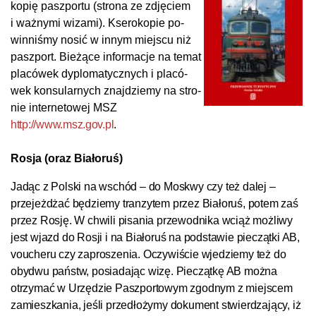
ko­pię pasz­por­tu (stro­na ze zdję­ciem
i waż­ny­mi wi­za­mi). Kse­ro­ko­pie po­
win­niś­my no­sić w in­nym miej­s­cu niż
pasz­port. Bie­żą­ce in­for­ma­cje na te­mat
pla­có­wek dyp­lo­ma­tycz­nych i pla­có­
wek kon­su­lar­nych zna­jdzie­my na stro­
nie in­ter­ne­to­wej MSZ
http://www.msz.gov.pl
.
Ros­ja (oraz Bia­ło­ruś)
Ja­dąc z Pol­s­ki na wschód – do Mos­k­wy czy też dalej –
prze­jeż­dżać bę­dzie­my tran­zy­tem przez Bia­ło­ruś, po­tem zaś
przez Ros­ję. W chwi­li pi­sa­nia prze­wod­ni­ka wciąż moż­li­wy
jest wjazd do Ros­ji i na Bia­ło­ruś na pod­sta­wie pie­cząt­ki AB,
vou­che­ru czy za­pro­sze­nia. Oczy­wiś­cie wje­dzie­my też do
oby­dwu państw, po­sia­da­jąc wi­zę. Pie­cząt­kę AB moż­na
otrzy­mać w Urzę­dzie Pasz­por­to­wym zgod­nym z miej­s­cem
za­miesz­ka­nia, jeś­li przed­ło­ży­my do­ku­ment stwier­dza­ją­cy, iż