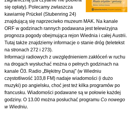
się opłaty). Polecamy zwłaszcza
kawiarnię Prückel (Stubenring 24)
znajdującą się naprzeciwko muzeum MAK. Na kanale
ORF w godzinach rannych podawana jest telewizyjna
prognoza pogody obejmująca rejon Wiednia i całej Austrii.
Tutaj także znajdziemy informacje o stanie dróg (teletekst
na stronach 272 i 273).
Informacji radiowych z uwzględnieniem zakłóceń w ruchu
na drogach wysłuchać można o pełnych godzinach na
kanale Ö3. Radio „Błękitny Dunaj” (w Wiedniu
częstotliwość 103,8 FM) nadaje wiadomości (i dużo
muzyki) po angielsku, choć jest też kilka programów po
francusku. Wiadomości podawane są w połowie każdej
godziny. O 13.00 można posłuchać programu
Co nowego
w Wiedniu
.