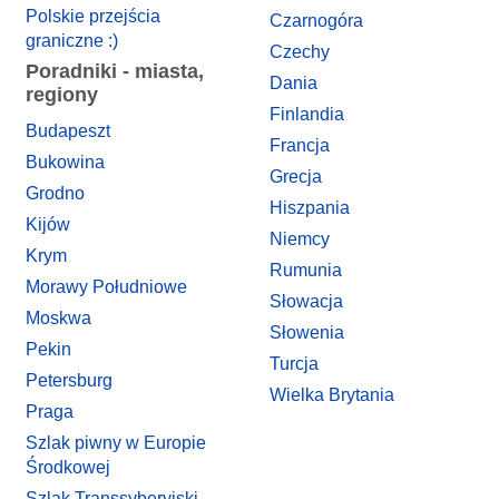
Polskie przejścia
Czarnogóra
graniczne :)
Czechy
Poradniki - miasta,
Dania
regiony
Finlandia
Budapeszt
Francja
Bukowina
Grecja
Grodno
Hiszpania
Kijów
Niemcy
Krym
Rumunia
Morawy Południowe
Słowacja
Moskwa
Słowenia
Pekin
Turcja
Petersburg
Wielka Brytania
Praga
Szlak piwny w Europie
Środkowej
Szlak Transsyberyjski