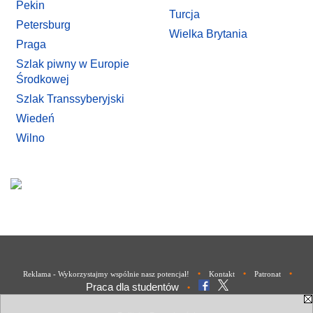
Pekin
Turcja
Petersburg
Wielka Brytania
Praga
Szlak piwny w Europie
Środkowej
Szlak Transsyberyjski
Wiedeń
Wilno
•
•
•
Reklama - Wykorzystajmy wspólnie nasz potencjał!
Kontakt
Patronat
Praca dla studentów
•