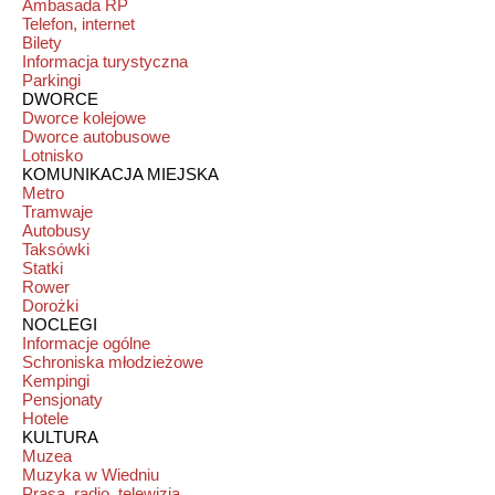
Ambasada RP
Telefon, internet
Bilety
Informacja turystyczna
Parkingi
DWORCE
Dworce kolejowe
Dworce autobusowe
Lotnisko
KOMUNIKACJA MIEJSKA
Metro
Tramwaje
Autobusy
Taksówki
Statki
Rower
Dorożki
NOCLEGI
Informacje ogólne
Schroniska młodzieżowe
Kempingi
Pensjonaty
Hotele
KULTURA
Muzea
Muzyka w Wiedniu
Prasa, radio, telewizja