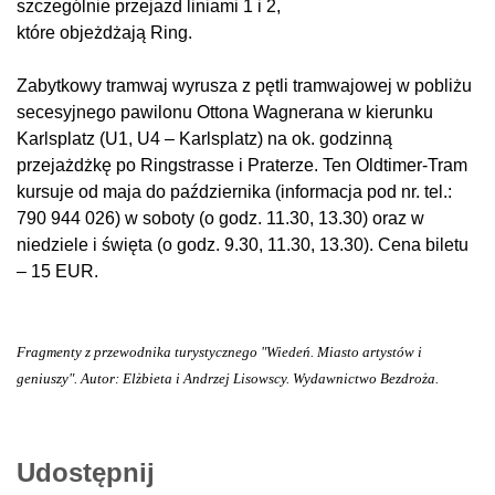
szczególnie przejazd liniami 1 i 2,
które objeżdżają Ring.
Zabytkowy tramwaj w
yrusza z pętli tramwajowej w pobliżu
secesyjnego pawilonu Ottona Wagnerana w kierunku
Karlsplatz (U1, U4 – Karlsplatz) na ok. godzinną
przejażdżkę po Ringstrasse i Praterze. Ten Oldtimer-Tram
kursuje od maja do października (informacja pod nr. tel.:
790 944 026) w soboty (o godz. 11.30, 13.30) oraz w
niedziele i święta (o godz. 9.30, 11.30, 13.30). Cena biletu
– 15 EUR.
Fragmenty z przewodnika turystycznego "Wiedeń. Miasto artystów i
geniuszy". Autor: Elżbieta i Andrzej Lisowscy. Wydawnictwo Bezdroża.
Udostępnij