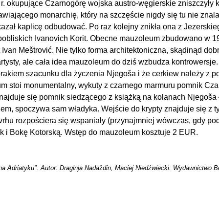
r. okupujące Czarnogórę wojska austro-węgierskie zniszczyły k
iającego monarchię, który na szczęście nigdy się tu nie znala
 kazał kaplicę odbudować. Po raz kolejny znikła ona z Jezerski
o pobliskich Ivanovich Korit. Obecne mauzoleum zbudowano w 197
 Ivan Meštrović. Nie tylko forma architektoniczna, skądinąd dob
rtysty, ale cała idea mauzoleum do dziś wzbudza kontrowersje.
rakiem szacunku dla życzenia Njegoša i że cerkiew należy z 
eum stoi monumentalny, wykuty z czarnego marmuru pomnik Cz
najduje się pomnik siedzącego z książką na kolanach Njegoša –
em, spoczywa sam władyka. Wejście do krypty znajduje się z t
 vrhu rozpościera się wspaniały (przynajmniej wówczas, gdy po
yk i Bokę Kotorską. Wstęp do mauzoleum kosztuje 2 EUR.
a Adriatyku". Autor: Draginja Nada
ž
din, Maciej Niedźwiecki. Wydawnictwo B