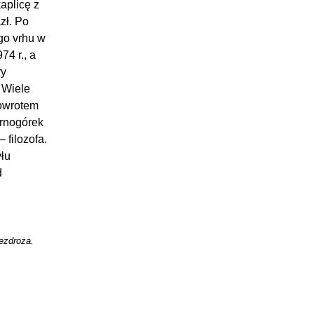
aplicę z
zł. Po
ego vrhu w
4 r., a
ry
 Wiele
powrotem
arnogórek
 filozofa.
yłu
d
ezdroża.