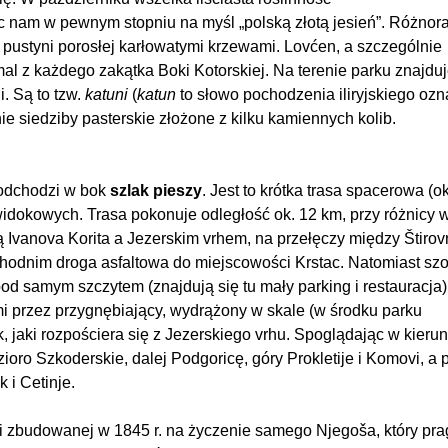
 nam w pewnym stopniu na myśl „polską złotą jesień”. Różnora
 pustyni porosłej karłowatymi krzewami. Lovćen, a szczególnie
mal z każdego zakątka Boki Kotorskiej. Na terenie parku znajduj
 Są to tzw.
katuni
(
katun
to słowo pochodzenia iliryjskiego oz
nie siedziby pasterskie złożone z kilku kamiennych kolib.
 odchodzi w bok
szlak
pieszy
. Jest to krótka trasa spacerowa (ok
widokowych. Trasa pokonuje odległość ok. 12 km, przy różnicy 
Ivanova Korita a Jezerskim vrhem, na przełęczy między Štirov
hodnim droga asfaltowa do miejscowości Krstac. Natomiast sz
pod samym szczytem (znajdują się tu mały parking i restauracja)
 przez przygnębiający, wydrążony w skale (w środku parku
 jaki rozpościera się z
Jezerskiego vrhu. Spoglądając w kieru
oro Szkoderskie, dalej Podgoricę, góry Prokletije i Komovi, a
 i Cetinje.
wi zbudowanej w 1845
r. na życzenie samego Njegoša, który pra