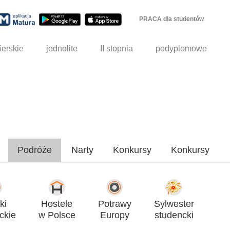
PRACA dla studentów
ierskie
jednolite
II stopnia
podyplomowe
Podróże
Narty
Konkursy
Konkursy
ki
Hostele
Potrawy
Sylwester
ckie
w Polsce
Europy
studencki