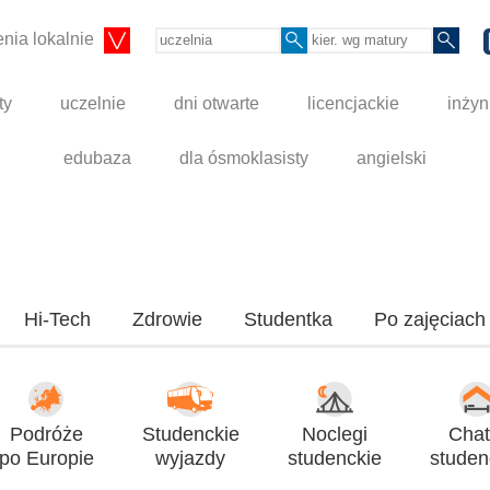
nia lokalnie
ty
uczelnie
dni otwarte
licencjackie
inżyn
edubaza
dla ósmoklasisty
angielski
Hi-Tech
Zdrowie
Studentka
Po zajęciach
Podróże
Studenckie
Noclegi
Chat
po Europie
wyjazdy
studenckie
studen