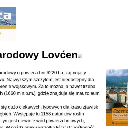
arodowy Lovćen
arodowy o
powierzchni 6220 ha, zajmujący
wu. Najwyższym szczytem jest niedostępny dla
terenie wojskowym. Za to można, a
nawet trzeba
rh
(1660 m n.p.m.), gdzie znajduje się mauzoleum
ię dużo ciekawych, typowych dla krasu zjawisk
głębień. Występuje tu 1158 gatunków roślin
e tym jest niewiele wód powierzchniowych,
ę. W październiku wszelka liściasta roślinność