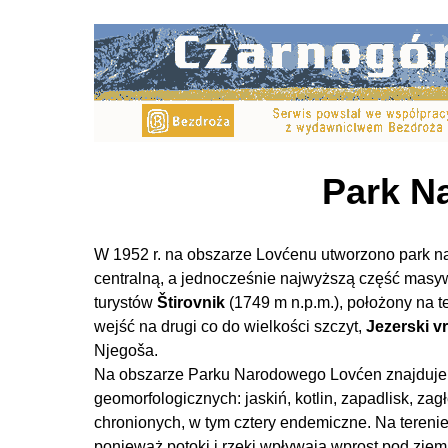
Park N
W 1952 r. na obszarze Lovćenu utworzono park n
centralną, a jednocześnie najwyższą część masy
turystów
Štirovnik
(1749 m n.p.m.), położony na 
wejść na drugi co do wielkości szczyt,
Jezerski v
Njegoša.
Na obszarze Parku Narodowego Lovćen znajduje s
geomorfologicznych: jaskiń, kotlin, zapadlisk, za
chronionych, w tym cztery endemiczne. Na tereni
ponieważ potoki i rzeki wpływają wprost pod ziemi