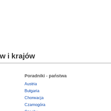
w i krajów
Poradniki - państwa
Austria
Bułgaria
Chorwacja
Czarnogóra