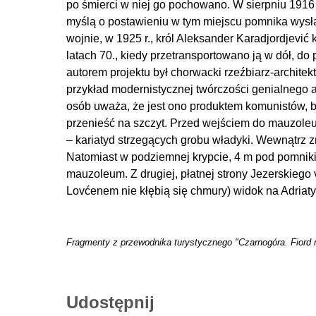
po śmierci w niej go pochowano. W sierpniu 1916 
myślą o postawieniu w tym miejscu pomnika wysław
wojnie, w
1925 r., król Aleksander Karadjordjević
latach 70., kiedy przetransportowano ją w dół, d
autorem projektu był chorwacki rzeźbiarz-architekt
przykład modernistycznej twórczości genialnego a
osób uważa, że jest ono produktem komunistów, b
przenieść na szczyt. Przed wejściem do mauzol
– kariatyd strzegących grobu władyki. Wewnątrz z
Natomiast w podziemnej krypcie, 4 m pod pomniki
mauzoleum. Z drugiej, płatnej strony Jezerskiego
Lovćenem nie kłębią się chmury) widok na Adriat
Fragmenty z przewodnika turystycznego "Czarnogóra. Fiord n
Udostępnij