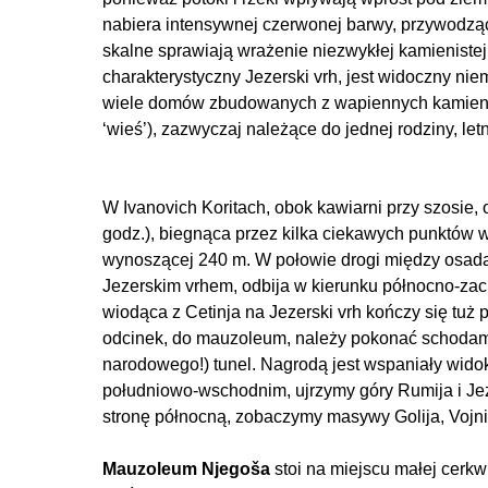
nabiera intensywnej czerwonej barwy, przywodząc
skalne sprawiają wrażenie niezwykłej kamienistej
charakterystyczny Jezerski vrh, jest widoczny nie
wiele domów zbudowanych z wapiennych kamieni.
‘wieś’), zazwyczaj należące do jednej rodziny, let
W Ivanovich Koritach, obok kawiarni przy szosie,
godz.), biegnąca przez kilka ciekawych punktów 
wynoszącej 240 m. W połowie drogi między osadą 
Jezerskim vrhem, odbija w kierunku północno-zac
wiodąca z Cetinja na Jezerski vrh kończy się tuż 
odcinek, do mauzoleum, należy pokonać schodami
narodowego!) tunel. Nagrodą jest wspaniały widok,
południowo-wschodnim, ujrzymy góry Rumija i Jezi
stronę północną, zobaczymy masywy Golija, Vojnik
Mauzoleum Njegoša
stoi na miejscu małej cerk