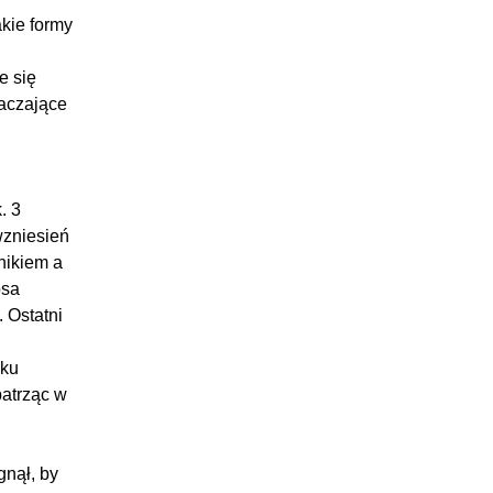
kie formy
e się
naczające
. 3
wzniesień
nikiem a
osa
. Ostatni
nku
patrząc w
gnął, by