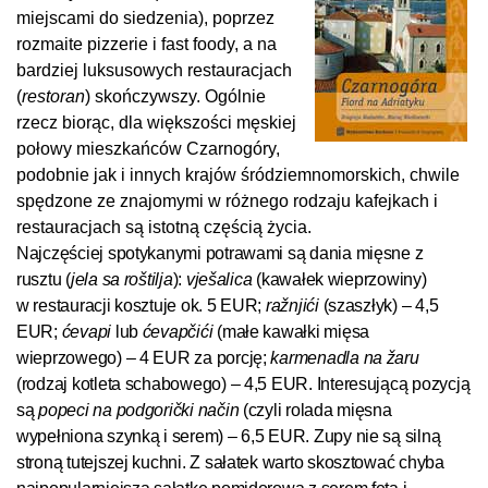
miejscami do siedzenia), poprzez
rozmaite pizzerie i
fast foody, a na
bardziej luksusowych restauracjach
(
restoran
) skończywszy. Ogólnie
rzecz biorąc, dla większości męskiej
połowy mieszkańców Czarnogóry,
podobnie jak i innych krajów śródziemnomorskich, chwile
spędzone ze znajomymi w różnego rodzaju kafejkach i
restauracjach są istotną częścią życia.
Najczęściej spotykanymi potrawami są dania mięsne z
rusztu (
jela sa roštilja
):
vješalica
(kawałek wieprzowiny)
w
restauracji kosztuje ok. 5 EUR;
ražnjići
(szaszłyk) – 4,5
EUR;
ćevapi
lub
ćevapčići
(małe kawałki mięsa
wieprzowego) – 4 EUR za porcję;
karmenadla na
žaru
(rodzaj kotleta schabowego) – 4,5 EUR. Interesującą pozycją
są
popeci na podgorički način
(czyli rolada mięsna
wypełniona szynką i serem) – 6,5 EUR. Zupy nie są silną
stroną tutejszej kuchni. Z sałatek warto skosztować chyba