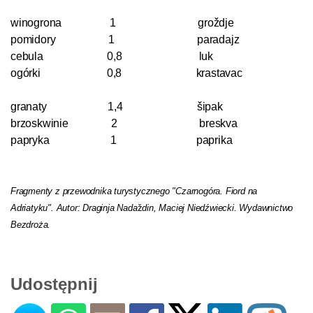
winogrona
1
groždje
pomidory
1
paradajz
cebula
0,8
luk
ogórki
0,8
krastavac
granaty
1,4
šipak
brzoskwinie
2
breskva
papryka
1
paprika
Fragmenty z przewodnika turystycznego "Czarnogóra. Fiord na
Adriatyku". Autor: Draginja Nada
ž
din, Maciej Niedźwiecki. Wydawnictwo
Bezdroża.
Udostępnij