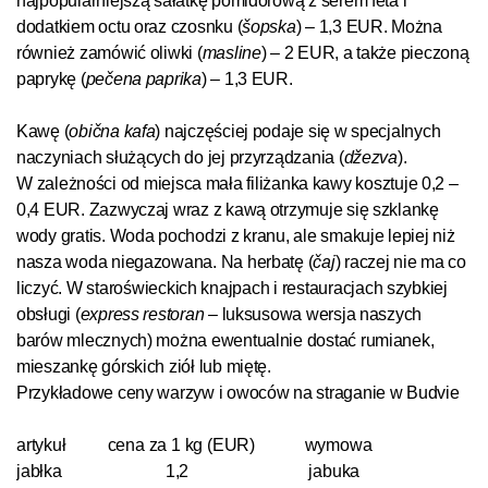
najpopularniejszą sałatkę pomidorową z serem feta i
dodatkiem octu oraz czosnku (
šopska
) – 1,3 EUR. Można
również zamówić oliwki (
masline
) – 2 EUR, a także pieczoną
paprykę (
pečena paprika
) – 1,3 EUR.
Kawę
(
obična kafa
) najczęściej podaje się w specjalnych
naczyniach służących do jej przyrządzania (
džezva
).
W
zależności od miejsca mała filiżanka kawy kosztuje 0,2 –
0,4 EUR. Zazwyczaj wraz z kawą otrzymuje się szklankę
wody gratis. Woda pochodzi z kranu, ale smakuje lepiej niż
nasza woda niegazowana. Na herbatę
(
čaj
) raczej nie ma co
liczyć. W
staroświeckich knajpach i
restauracjach szybkiej
obsługi (
express restoran –
luksusowa wersja naszych
barów mlecznych) można ewentualnie dostać rumianek,
mieszankę górskich ziół lub miętę.
Przykładowe ceny warzyw i owoców na straganie w Budvie
artykuł
cena za 1 kg (EUR)
wymowa
jabłka
1,2
jabuka