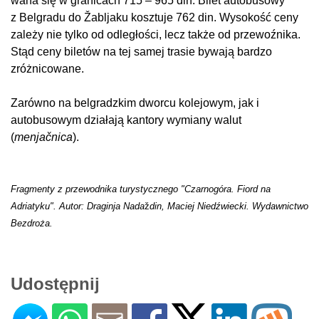
waha się w granicach 715 – 965 din. Bilet autobusowy
z
Belgradu do Žabljaku kosztuje 762
din. Wysokość ceny
zależy nie tylko od odległości, lecz także od przewoźnika.
Stąd ceny biletów na tej samej trasie bywają bardzo
zróżnicowane.
Zarówno na belgradzkim dworcu kolejowym, jak i
autobusowym działają kantory wymiany walut
(
menjačnica
).
Fragmenty z przewodnika turystycznego "Czarnogóra. Fiord na
Adriatyku". Autor: Draginja Nada
ž
din, Maciej Niedźwiecki. Wydawnictwo
Bezdroża.
Udostępnij