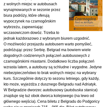
z
wolnych miejsc w autobusach
wynajmowanych w sezonie przez
biura podróży, które oferują
wypoczynek na czarnogórskim
wybrzeżu, zapewniając
wczasowiczom dowóz. Trzeba to
jednak każdorazowo z wybranym biurem uzgodnić.
O możliwości przejazdu autobusem warto pomyśleć,
podróżując przez Serbię. Belgrad ma bowiem wiele
dogodnych codziennych połączeń autobusowych z
czarnogórskimi miastami. Dodatkowo liczba połączeń
wzrasta latem, a autobusy są schludne i
wygodne. Jedyne
niebezpieczeństwo to brak wolnych miejsc na wybrany
kurs. Szczególnie dotyczy to sezonu letniego, gdy każdy,
kto może, wyjeżdża z
dusznego Belgradu nad Adriatyk.
W
Belgradzie dworzec autobusowy (
autobuska stanica
)
znajduje się tuż obok dworca kolejowego (na lewo od
głównego wejścia). Cena biletu z Belgradu do Podgoricy