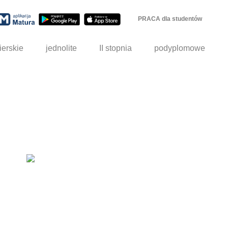
PRACA dla studentów
ierskie
jednolite
II stopnia
podyplomowe