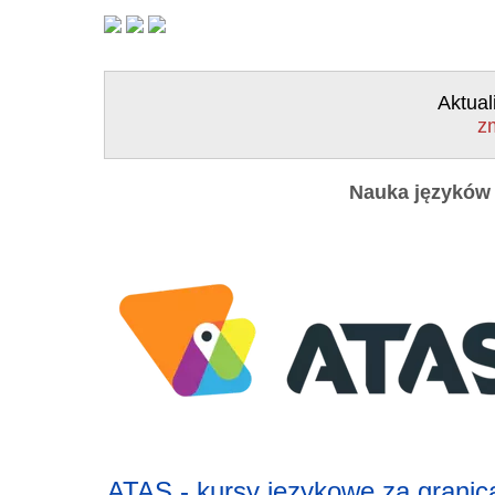
Aktual
z
Nauka języków 
ATAS - kursy językowe za granic