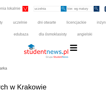
nia lokalnie
ty
uczelnie
dni otwarte
licencjackie
inżyn
edubaza
dla ósmoklasisty
angielski
warka
ch w Krakowie