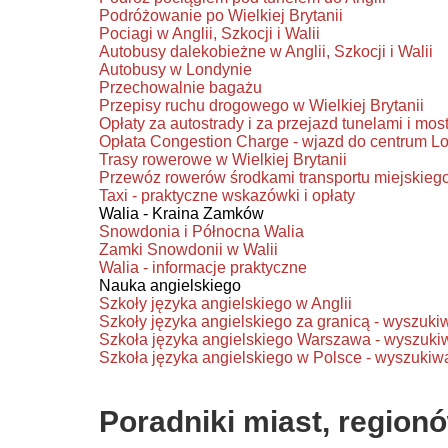
Podróżowanie po Wielkiej Brytanii
Pociagi w Anglii, Szkocji i Walii
Autobusy dalekobieżne w Anglii, Szkocji i Walii
Autobusy w Londynie
Przechowalnie bagażu
Przepisy ruchu drogowego w Wielkiej Brytanii
Opłaty za autostrady i za przejazd tunelami i mos
Opłata Congestion Charge - wjazd do centrum L
Trasy rowerowe w Wielkiej Brytanii
Przewóz rowerów środkami transportu miejskieg
Taxi - praktyczne wskazówki i opłaty
Walia - Kraina Zamków
Snowdonia i Północna Walia
Zamki Snowdonii w Walii
Walia - informacje praktyczne
Nauka angielskiego
Szkoły języka angielskiego w Anglii
Szkoły języka angielskiego za granicą - wyszuki
Szkoła języka angielskiego Warszawa - wyszuki
Szkoła języka angielskiego w Polsce - wyszukiw
Poradniki miast, regionó