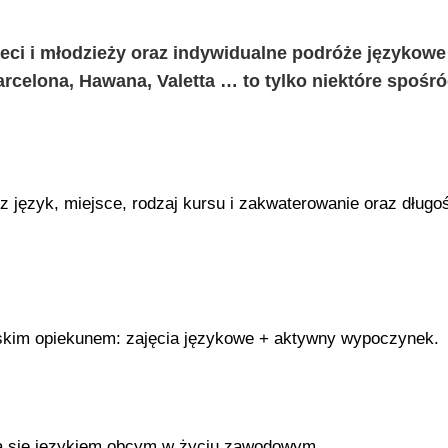
eci i młodzieży oraz indywidualne podróże językowe
arcelona, Hawana, Valetta … to tylko niektóre spośr
z język, miejsce, rodzaj kursu i zakwaterowanie oraz długo
olskim opiekunem: zajęcia językowe + aktywny wypoczynek.
ują się językiem obcym w życiu zawodowym.