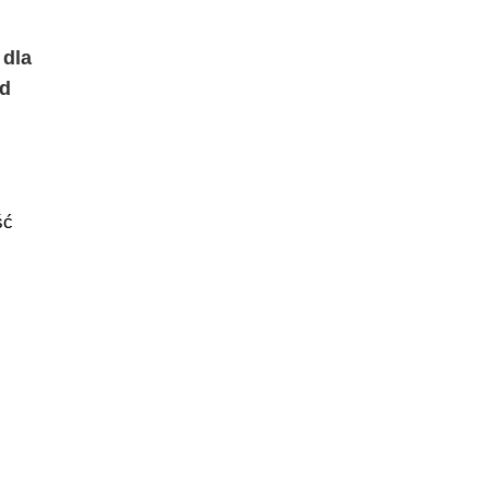
 dla
ód
ść