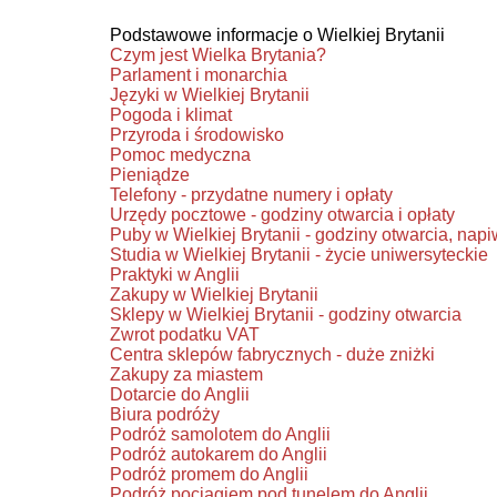
Podstawowe informacje o Wielkiej Brytanii
Czym jest Wielka Brytania?
Parlament i monarchia
Języki w Wielkiej Brytanii
Pogoda i klimat
Przyroda i środowisko
Pomoc medyczna
Pieniądze
Telefony - przydatne numery i opłaty
Urzędy pocztowe - godziny otwarcia i opłaty
Puby w Wielkiej Brytanii - godziny otwarcia, napi
Studia w Wielkiej Brytanii - życie uniwersyteckie
Praktyki w Anglii
Zakupy w Wielkiej Brytanii
Sklepy w Wielkiej Brytanii - godziny otwarcia
Zwrot podatku VAT
Centra sklepów fabrycznych - duże zniżki
Zakupy za miastem
Dotarcie do Anglii
Biura podróży
Podróż samolotem do Anglii
Podróż autokarem do Anglii
Podróż promem do Anglii
Podróż pociągiem pod tunelem do Anglii