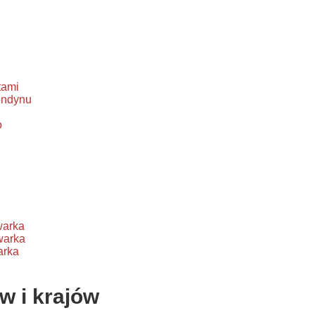
tami
ondynu
o
warka
warka
arka
w i krajów