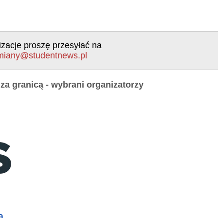
izacje proszę przesyłać na
miany@studentnews.pl
za granicą - wybrani organizatorzy
ą