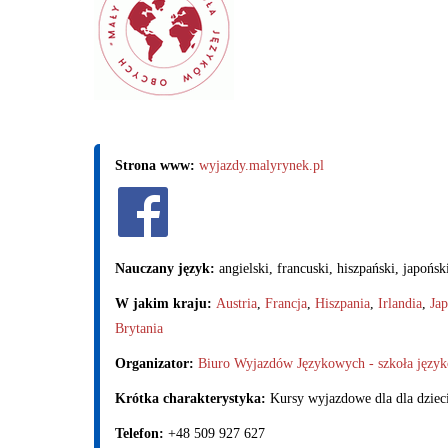
Strona www:
wyjazdy.malyrynek.pl
Nauczany język:
angielski, francuski, hiszpański, japońsk
W jakim kraju:
Austria
,
Francja
,
Hiszpania
,
Irlandia
,
Jap
Brytania
Organizator:
Biuro Wyjazdów Językowych - szkoła języ
Krótka charakterystyka:
Kursy wyjazdowe dla dla dzieci
Telefon:
+48 509 927 627