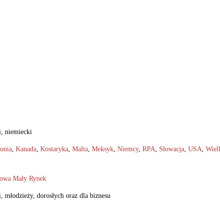
i, niemiecki
onia
,
Kanada
,
Kostaryka
,
Malta
,
Meksyk
,
Niemcy
,
RPA
,
Słowacja
,
USA
,
Wiel
kowa Mały Rynek
, młodzieży, dorosłych oraz dla biznesu