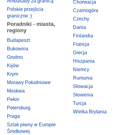
Ambasady za granicą
Chorwacja
Polskie przejścia
Czarnogóra
graniczne :)
Czechy
Poradniki - miasta,
Dania
regiony
Finlandia
Budapeszt
Francja
Bukowina
Grecja
Grodno
Hiszpania
Kijów
Niemcy
Krym
Rumunia
Morawy Południowe
Słowacja
Moskwa
Słowenia
Pekin
Turcja
Petersburg
Wielka Brytania
Praga
Szlak piwny w Europie
Środkowej