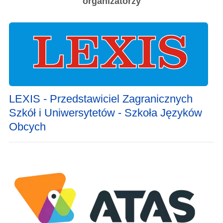
organizatorzy
LEXIS - Przedstawiciel Zagranicznych
Szkół i Uniwersytetów - Szkoła Języków
Obcych