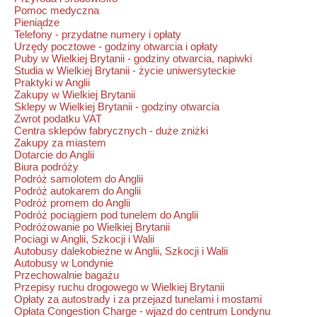
Pomoc medyczna
Pieniądze
Telefony - przydatne numery i opłaty
Urzędy pocztowe - godziny otwarcia i opłaty
Puby w Wielkiej Brytanii - godziny otwarcia, napiwki
Studia w Wielkiej Brytanii - życie uniwersyteckie
Praktyki w Anglii
Zakupy w Wielkiej Brytanii
Sklepy w Wielkiej Brytanii - godziny otwarcia
Zwrot podatku VAT
Centra sklepów fabrycznych - duże zniżki
Zakupy za miastem
Dotarcie do Anglii
Biura podróży
Podróż samolotem do Anglii
Podróż autokarem do Anglii
Podróż promem do Anglii
Podróż pociągiem pod tunelem do Anglii
Podróżowanie po Wielkiej Brytanii
Pociagi w Anglii, Szkocji i Walii
Autobusy dalekobieżne w Anglii, Szkocji i Walii
Autobusy w Londynie
Przechowalnie bagażu
Przepisy ruchu drogowego w Wielkiej Brytanii
Opłaty za autostrady i za przejazd tunelami i mostami
Opłata Congestion Charge - wjazd do centrum Londynu